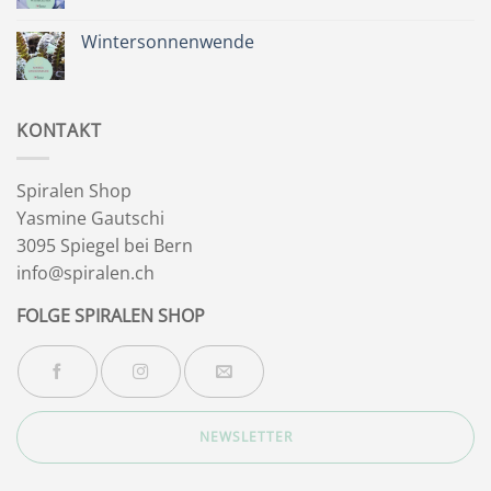
&
Kommentare
Besinnlichkeit
zu
Sommer
Wintersonnenwende
&
Wegbegleiter
Keine
Kommentare
zu
Wintersonnenwende
KONTAKT
Spiralen Shop
Yasmine Gautschi
3095 Spiegel bei Bern
info@spiralen.ch
FOLGE SPIRALEN SHOP
NEWSLETTER