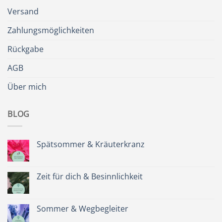
Versand
Zahlungsmöglichkeiten
Rückgabe
AGB
Über mich
BLOG
Spätsommer & Kräuterkranz
Keine
Kommentare
zu
Spätsommer
Zeit für dich & Besinnlichkeit
&
Kräuterkranz
Keine
Kommentare
zu
Zeit
Sommer & Wegbegleiter
für
dich
Keine