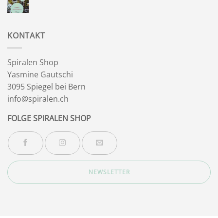
Wegbegleiter
Keine
Kommentare
zu
Wintersonnenwende
KONTAKT
Spiralen Shop
Yasmine Gautschi
3095 Spiegel bei Bern
info@spiralen.ch
FOLGE SPIRALEN SHOP
NEWSLETTER