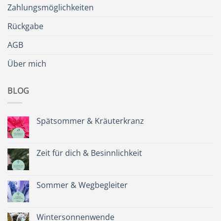
Zahlungsmöglichkeiten
Rückgabe
AGB
Über mich
BLOG
Spätsommer & Kräuterkranz
Keine
Kommentare
zu
Spätsommer
Zeit für dich & Besinnlichkeit
&
Kräuterkranz
Keine
Kommentare
zu
Zeit
Sommer & Wegbegleiter
für
dich
Keine
&
Kommentare
Besinnlichkeit
zu
Sommer
Wintersonnenwende
&