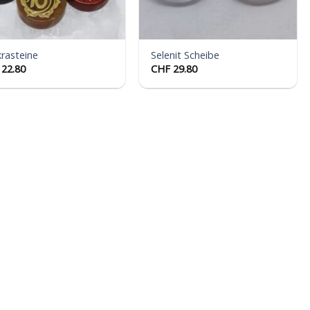
rasteine
Selenit Scheibe
22.80
CHF
29.80