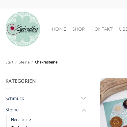
Zum
Inhalt
springen
HOME
SHOP
KONTAKT
ÜB
Start
/
Steine
/
Chakrasteine
KATEGORIEN
Schmuck
Steine
Herzsteine