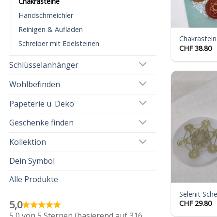
Chakrasteine
Handschmeichler
Reinigen & Aufladen
Chakrastein
Schreiber mit Edelsteinen
CHF
38.80
Schlüsselanhänger
Wohlbefinden
Papeterie u. Deko
Geschenke finden
Kollektion
Dein Symbol
Alle Produkte
Selenit Sch
5,0
CHF
29.80
5,0 von 5 Sternen (basierend auf 316