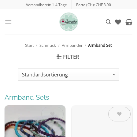
Zum
Versandbereit: 1-4 Tage
Porto (CH): CHF 3.90
Inhalt
springen
Start
/
Schmuck
/
Armbänder
/
Armband Set
FILTER
Armband Sets
Auf die
Auf die
Wunschliste
Wunschliste