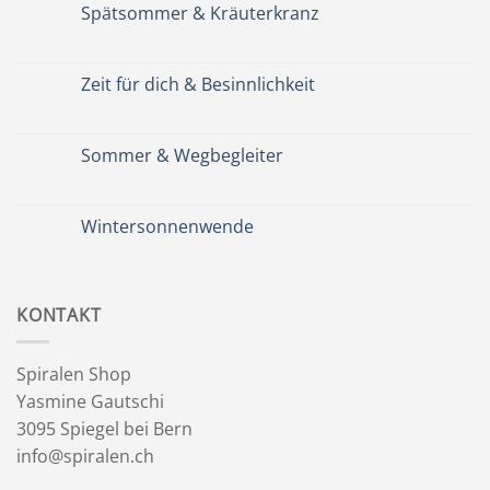
Spätsommer & Kräuterkranz
Keine
Kommentare
zu
Spätsommer
Zeit für dich & Besinnlichkeit
&
Kräuterkranz
Keine
Kommentare
zu
Zeit
Sommer & Wegbegleiter
für
dich
Keine
&
Kommentare
Besinnlichkeit
zu
Sommer
Wintersonnenwende
&
Wegbegleiter
Keine
Kommentare
zu
Wintersonnenwende
KONTAKT
Spiralen Shop
Yasmine Gautschi
3095 Spiegel bei Bern
info@spiralen.ch