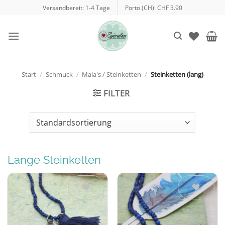
Zum
Versandbereit: 1-4 Tage
Porto (CH): CHF 3.90
Inhalt
springen
Start
/
Schmuck
/
Mala's / Steinketten
/
Steinketten (lang)
FILTER
Lange Steinketten
Auf die
Auf die
Wunschliste
Wunschliste