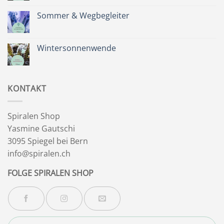
Kommentare
zu
Zeit
Sommer & Wegbegleiter
für
dich
Keine
&
Kommentare
Besinnlichkeit
zu
Sommer
Wintersonnenwende
&
Wegbegleiter
Keine
Kommentare
zu
Wintersonnenwende
KONTAKT
Spiralen Shop
Yasmine Gautschi
3095 Spiegel bei Bern
info@spiralen.ch
FOLGE SPIRALEN SHOP