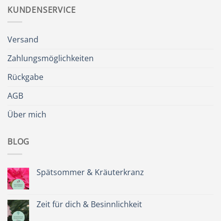
KUNDENSERVICE
Versand
Zahlungsmöglichkeiten
Rückgabe
AGB
Über mich
BLOG
Spätsommer & Kräuterkranz
Keine
Kommentare
zu
Spätsommer
Zeit für dich & Besinnlichkeit
&
Kräuterkranz
Keine