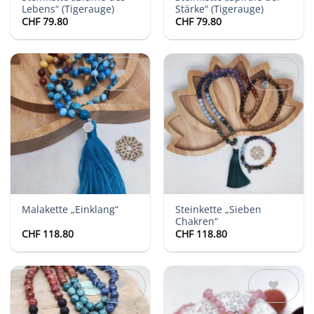
Lebens“ (Tigerauge)
Stärke“ (Tigerauge)
CHF
79.80
CHF
79.80
Auf die
Auf die
Wunschliste
Wunschliste
Steinkette „Sieben
Malakette „Einklang“
Chakren“
CHF
118.80
CHF
118.80
Auf die
Auf die