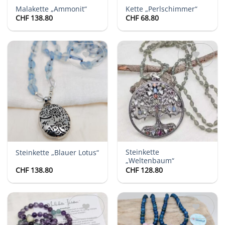
Malakette „Ammonit“
Kette „Perlschimmer“
CHF
138.80
CHF
68.80
Auf die
Auf die
Wunschliste
Wunschliste
Steinkette
Steinkette „Blauer Lotus“
„Weltenbaum“
CHF
138.80
CHF
128.80