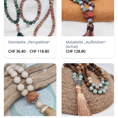
Auf die
Auf die
Wunschliste
Wunschliste
Malakette „Aufblühen“
Steinkette „Perspektive“
(Achat)
Preisspanne:
CHF
36.80
–
CHF
118.80
CHF
128.80
CHF 36.80
bis
CHF 118.80
Auf die
Auf die
Wunschliste
Wunschliste