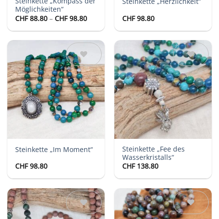
Steinkette „Kompass der
Steinkette „Herzlichkeit“
Möglichkeiten“
Preisspanne:
CHF
88.80
–
CHF
98.80
CHF
98.80
CHF 88.80
bis
CHF 98.80
Auf die
Auf die
Wunschliste
Wunschliste
Steinkette „Fee des
Steinkette „Im Moment“
Wasserkristalls“
CHF
98.80
CHF
138.80