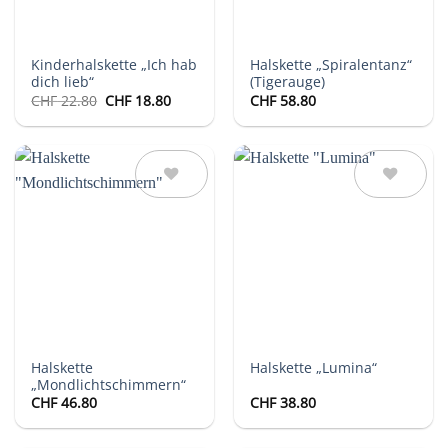
Kinderhalskette „Ich hab
Halskette „Spiralentanz“
dich lieb“
(Tigerauge)
Ursprünglicher
Aktueller
CHF
22.80
CHF
18.80
CHF
58.80
Preis
Preis
war:
ist:
CHF 22.80
CHF 18.80.
Auf die
Auf die
Wunschliste
Wunschliste
Halskette
Halskette „Lumina“
„Mondlichtschimmern“
CHF
46.80
CHF
38.80