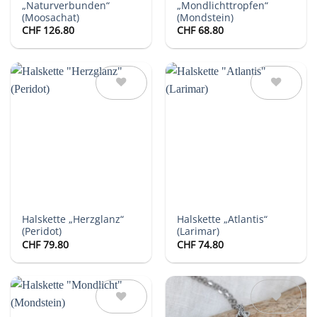
„Naturverbunden“
„Mondlichttropfen“
(Moosachat)
(Mondstein)
CHF
126.80
CHF
68.80
Auf die
Auf die
Wunschliste
Wunschliste
Halskette „Herzglanz“
Halskette „Atlantis“
(Peridot)
(Larimar)
CHF
79.80
CHF
74.80