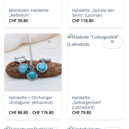
Mondstein Halskette
Halskette „Spirale des
„Reflexion“
Seins“ (Larimar)
CHF
39.80
CHF
118.80
Auf die
Auf die
Wunschliste
Wunschliste
Halskette + Ohrhänger
Halskette
„Eislagune“ (Amazonit)
„Geborgenheit“
(Labradorit)
Preisspanne:
CHF
88.80
–
CHF
176.80
CHF
79.80
CHF 88.80
bis
CHF 176.80