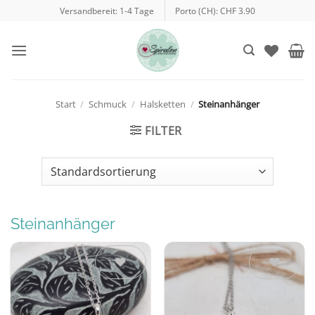
Zum
Versandbereit: 1-4 Tage
Porto (CH): CHF 3.90
Inhalt
springen
Start
/
Schmuck
/
Halsketten
/
Steinanhänger
FILTER
Steinanhänger
Auf die
Auf die
Wunschliste
Wunschliste