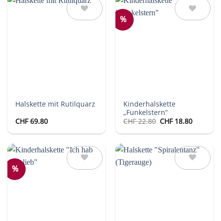
%
Auf die
Auf die
Wunschliste
Wunschliste
Kinderhalskette
Halskette mit Rutilquarz
„Funkelstern“
Ursprünglicher
Aktuelle
CHF
69.80
CHF
22.80
CHF
18.80
Preis
Preis
war:
ist:
CHF 22.80
CHF 18.8
%
Auf die
Auf die
Wunschliste
Wunschliste