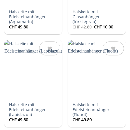
Halskette mit
Halskette mit
Edelsteinanhänger
Glasanhänger
(Aquamarin)
(türkis/grau)
Ursprünglicher
Aktuelle
CHF
49.80
CHF
42.80
CHF
10.00
Preis
Preis
war:
ist:
CHF 42.80
CHF 10.0
Auf die
Auf die
Wunschliste
Wunschliste
Halskette mit
Halskette mit
Edelsteinanhänger
Edelsteinanhänger
(Lapislazuli)
(Fluorit)
CHF
49.80
CHF
49.80