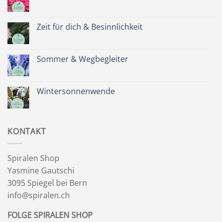
Keine
Kommentare
zu
Spätsommer
Zeit für dich & Besinnlichkeit
&
Kräuterkranz
Keine
Kommentare
zu
Zeit
Sommer & Wegbegleiter
für
dich
Keine
&
Kommentare
Besinnlichkeit
zu
Sommer
Wintersonnenwende
&
Wegbegleiter
Keine
Kommentare
zu
Wintersonnenwende
KONTAKT
Spiralen Shop
Yasmine Gautschi
3095 Spiegel bei Bern
info@spiralen.ch
FOLGE SPIRALEN SHOP