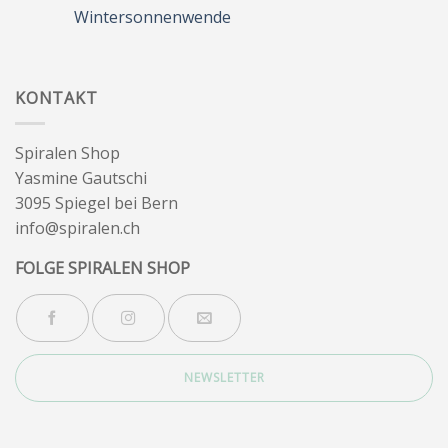
Sommer
Wintersonnenwende
&
Wegbegleiter
Keine
Kommentare
zu
Wintersonnenwende
KONTAKT
Spiralen Shop
Yasmine Gautschi
3095 Spiegel bei Bern
info@spiralen.ch
FOLGE SPIRALEN SHOP
NEWSLETTER