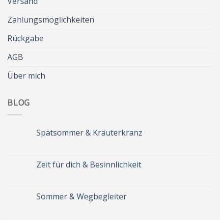
Versand
Zahlungsmöglichkeiten
Rückgabe
AGB
Über mich
BLOG
Spätsommer & Kräuterkranz
Keine
Kommentare
zu
Spätsommer
Zeit für dich & Besinnlichkeit
&
Kräuterkranz
Keine
Kommentare
zu
Zeit
Sommer & Wegbegleiter
für
dich
Keine
&
Kommentare
Besinnlichkeit
zu