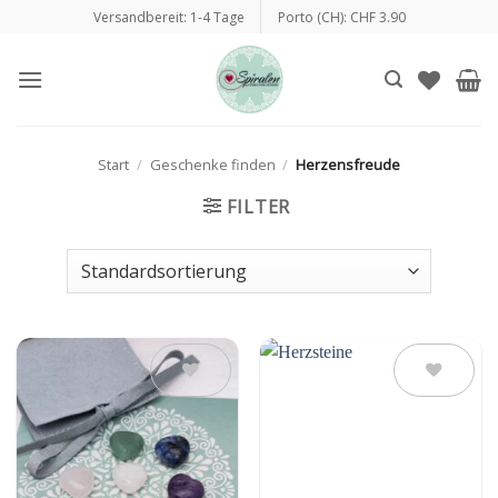
Zum
Versandbereit: 1-4 Tage
Porto (CH): CHF 3.90
Inhalt
springen
Start
/
Geschenke finden
/
Herzensfreude
FILTER
Auf die
Auf die
Wunschliste
Wunschliste