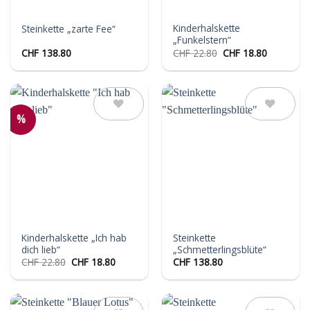
Kinderhalskette
Steinkette „zarte Fee“
„Funkelstern“
Ursprünglicher
Aktueller
CHF
138.80
CHF
22.80
CHF
18.80
Preis
Preis
war:
ist:
CHF 22.80
CHF 18.80
%
Auf die
Auf die
Wunschliste
Wunschliste
Kinderhalskette „Ich hab
Steinkette
dich lieb“
„Schmetterlingsblüte“
Ursprünglicher
Aktueller
CHF
22.80
CHF
18.80
CHF
138.80
Preis
Preis
war:
ist:
CHF 22.80
CHF 18.80.