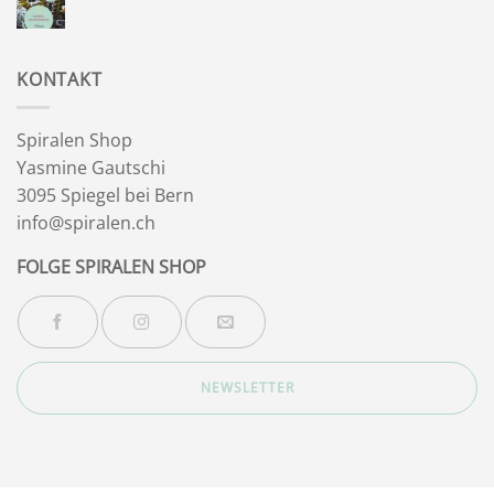
Wegbegleiter
Keine
Kommentare
zu
Wintersonnenwende
KONTAKT
Spiralen Shop
Yasmine Gautschi
3095 Spiegel bei Bern
info@spiralen.ch
FOLGE SPIRALEN SHOP
NEWSLETTER