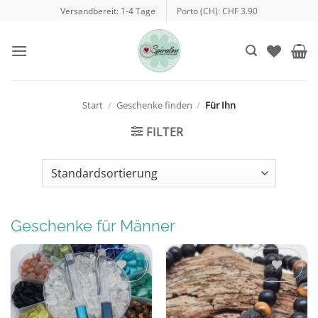
Zum
Versandbereit: 1-4 Tage
Porto (CH): CHF 3.90
Inhalt
springen
Start
/
Geschenke finden
/
Für Ihn
FILTER
Geschenke für Männer
Auf die
Auf die
Wunschliste
Wunschliste