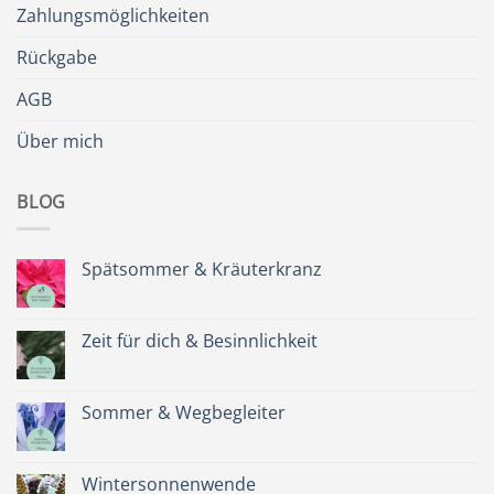
Zahlungsmöglichkeiten
Rückgabe
AGB
Über mich
BLOG
Spätsommer & Kräuterkranz
Keine
Kommentare
zu
Spätsommer
Zeit für dich & Besinnlichkeit
&
Kräuterkranz
Keine
Kommentare
zu
Zeit
Sommer & Wegbegleiter
für
dich
Keine
&
Kommentare
Besinnlichkeit
zu
Sommer
Wintersonnenwende
&