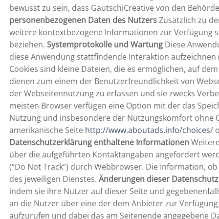
bewusst zu sein, dass GautschiCreative von den Behör
personenbezogenen Daten des Nutzers
Zusätzlich zu d
weitere kontextbezogene Informationen zur Verfügung s
beziehen.
Systemprotokolle und Wartung
Diese Anwendun
diese Anwendung stattfindende Interaktion aufzeichnen
Cookies sind kleine Dateien, die es ermöglichen, auf dem
dienen zum einem der Benutzerfreundlichkeit von Websei
der Webseitennutzung zu erfassen und sie zwecks Verbe
meisten Browser verfügen eine Option mit der das Speich
Nutzung und insbesondere der Nutzungskomfort ohne Co
amerikanische Seite
http://www.aboutads.info/choices
/ 
Datenschutzerklärung enthaltene Informationen
Weitere
über die aufgeführten Kontaktangaben angefordert wer
(“Do Not Track”) durch Webbrowser. Die Information, ob
des jeweiligen Dienstes.
Änderungen dieser Datenschutz
indem sie ihre Nutzer auf dieser Seite und gegebenenfal
an die Nutzer über eine der dem Anbieter zur Verfügung
aufzurufen und dabei das am Seitenende angegebene Dat