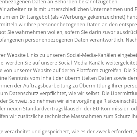
sonenbezogenen Daten an Behörden bekanntzugeben.
ir arbeiten teils mit unterschiedlichen Unternehmen und 
ich um ein Drittangebot (als «Werbung» gekennzeichnet) hand
ermitteln wir Ihre personenbezogenen Daten an den entsp
ot Sie wahrnehmen wollen, sofern Sie darin zuvor ausdrückl
pfangenen personenbezogenen Daten verantwortlich. Nach 
r Website Links zu unseren Social-Media-Kanälen eingebettet.
e, werden Sie auf unsere Social-Media-Kanäle weitergeleitet
Sie von unserer Website auf deren Plattform zugreifen. Die
eine Kenntnis vom Inhalt der übermittelten Daten sowie der
hmen der Auftragsbearbeitung zu Übermittlung Ihrer per
Datenschutz verpflichtet, wie wir selbst. Die Übermittlun
er Schweiz, so nehmen wir eine vorgängige Risikoeinschätzu
els der neuen Standardvertragsklauseln der EU-Kommission 
reifen wir zusätzliche technische Massnahmen zum Schutz Ih
erarbeitet und gespeichert, wie es der Zweck erfordert, z