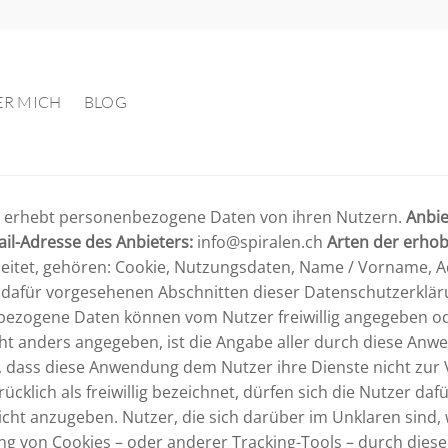
ER MICH
BLOG
erhebt personenbezogene Daten von ihren Nutzern.
Anbie
ail-Adresse des Anbieters:
info@spiralen.ch
Arten der erho
eitet, gehören: Cookie, Nutzungsdaten, Name / Vorname, Adr
afür vorgesehenen Abschnitten dieser Datenschutzerklärung
ezogene Daten können vom Nutzer freiwillig angegeben od
t anders angegeben, ist die Angabe aller durch diese Anwe
 dass diese Anwendung dem Nutzer ihre Dienste nicht zur Ve
ch als freiwillig bezeichnet, dürfen sich die Nutzer dafür
nicht anzugeben. Nutzer, die sich darüber im Unklaren sind
g von Cookies – oder anderer Tracking-Tools – durch dies