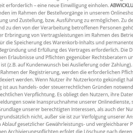
t erforderlich – eine neue Einwilligung einholen.
ABWICKL
nden im Rahmen der Bestellvorgänge in unserem Onlineshop
ung und Zustellung, bzw. Ausführung zu ermöglichen. Zu d
d zu den von der Verarbeitung betroffenen Personen gehö
er Erbringung von Vertragsleistungen im Rahmen des Betri
für die Speicherung des Warenkorb-Inhalts und permanente 
 Begründung und Erfüllung des Vertrages erforderlich. Die
chen Erlaubnisse und Pflichten gegenüber Rechtsberatern u
ch ist (z.B. auf Kundenwunsch bei Auslieferung oder Zahlung
 Rahmen der Registrierung, werden die erforderlichen Pflic
dexiert werden. Wenn Nutzer ihr Nutzerkonto gekündigt ha
g ist aus handels- oder steuerrechtlichen Gründen notwen
rechtlichen Verpflichtung. Es obliegt den Nutzern, ihre Dat
eldungen sowie Inanspruchnahme unserer Onlinedienste, sp
Grundlage unserer berechtigten Interessen, als auch der N
grundsätzlich nicht, außer sie ist zur Verfolgung unserer A
 Ablauf gesetzlicher Gewährleistungs- und vergleichbarer P
ichen Archivierungspflichten erfolgt die Löschung nach deren