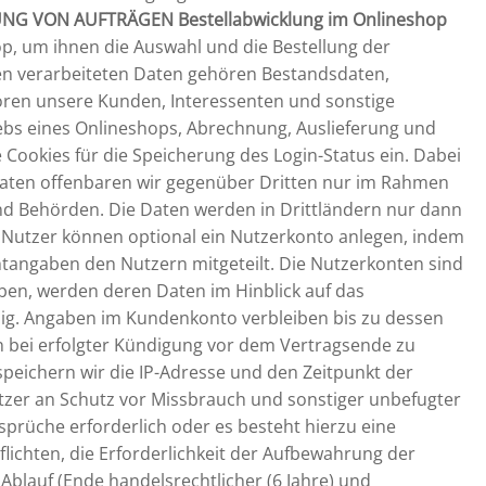
UNG VON AUFTRÄGEN
Bestellabwicklung im Onlineshop
, um ihnen die Auswahl und die Bestellung der
en verarbeiteten Daten gehören Bestandsdaten,
ren unsere Kunden, Interessenten und sonstige
ebs eines Onlineshops, Abrechnung, Auslieferung und
Cookies für die Speicherung des Login-Status ein. Dabei
 Daten offenbaren wir gegenüber Dritten nur im Rahmen
nd Behörden. Die Daten werden in Drittländern nur dann
). Nutzer können optional ein Nutzerkonto anlegen, indem
htangaben den Nutzern mitgeteilt. Die Nutzerkonten sind
ben, werden deren Daten im Hinblick auf das
dig. Angaben im Kundenkonto verbleiben bis zu dessen
en bei erfolgter Kündigung vor dem Vertragsende zu
eichern wir die IP-Adresse und den Zeitpunkt der
utzer an Schutz vor Missbrauch und sonstiger unbefugter
nsprüche erforderlich oder es besteht hierzu eine
flichten, die Erforderlichkeit der Aufbewahrung der
 Ablauf (Ende handelsrechtlicher (6 Jahre) und