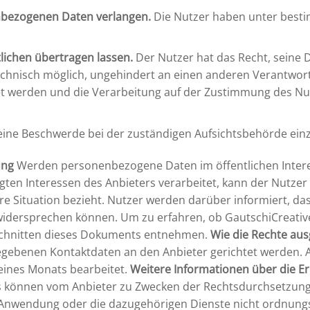
nbezogenen Daten verlangen.
Die Nutzer haben unter besti
lichen übertragen lassen.
Der Nutzer hat das Recht, seine 
chnisch möglich, ungehindert an einen anderen Verantwortl
t werden und die Verarbeitung auf der Zustimmung des Nutze
eine Beschwerde bei der zuständigen Aufsichtsbehörde ein
ung
Werden personenbezogene Daten im öffentlichen Intere
gten Interessen des Anbieters verarbeitet, kann der Nutzer
ere Situation bezieht. Nutzer werden darüber informiert, 
widersprechen können. Um zu erfahren, ob GautschiCreat
schnitten dieses Dokuments entnehmen.
Wie die Rechte au
gebenen Kontaktdaten an den Anbieter gerichtet werden.
 eines Monats bearbeitet.
Weitere Informationen über die 
önnen vom Anbieter zu Zwecken der Rechtsdurchsetzung in
e Anwendung oder die dazugehörigen Dienste nicht ordnung