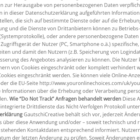
den zur Herausgabe von personenbezogenen Daten verpflic
en in dieser Datenschutzerklärung aufgeführten Informati
tellen, die sich auf bestimmte Dienste oder auf die Erhe
g und die Dienste von Drittanbietern können zu Betriebs
 (Systemprotokolle), oder andere personenbezogene Daten 
 Zugriffsgerät der Nutzer (PC, Smartphone o.ä.) spezifische
ten und damit den Nutzern (z.B. Speicherung von Logindate
sserung des Angebotes analysieren zu können. Die Nutzer k
ern von Cookies eingeschränkt oder komplett verhindert wi
okies eingeschränkt werden. Sie können viele Online-Anz
oder die EU-Seite http://www.youronlinechoices.com/uk/you
 Informationen über die Erhebung oder Verarbeitung pers
den.
Wie “Do Not Track” Anfragen behandelt werden
Diese A
 integrierte Drittdienste das Nicht-Verfolgen Protokoll un
erklärung
GautschiCreative behält sich vor, jederzeit Änd
ls über diese Anwendung und/oder – soweit technisch und r
 stehenden Kontaktdaten entsprechend informiert. Nutzern 
um der letzten Änderung zu prüfen. Soweit Änderungen eine