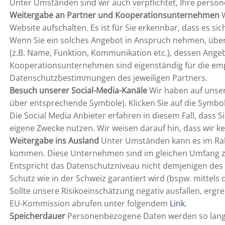
Unter Umständen sind wir auch verpflichtet, Ihre per
Weitergabe an Partner und Kooperationsunternehmen
W
Website aufschalten. Es ist für Sie erkennbar, dass es s
Wenn Sie ein solches Angebot in Anspruch nehmen, üb
(z.B. Name, Funktion, Kommunikation etc.), dessen Angeb
Kooperationsunternehmen sind eigenständig für die em
Datenschutzbestimmungen des jeweiligen Partners.
Besuch unserer Social-Media-Kanäle
Wir haben auf unsere
über entsprechende Symbole). Klicken Sie auf die Symbol
Die Social Media Anbieter erfahren in diesem Fall, dass 
eigene Zwecke nutzen. Wir weisen darauf hin, dass wir k
Weitergabe ins Ausland
Unter Umständen kann es im Ra
kommen. Diese Unternehmen sind im gleichen Umfang zum 
Entspricht das Datenschutzniveau nicht demjenigen des d
Schutz wie in der Schweiz garantiert wird (bspw. mitt
Sollte unsere Risikoeinschätzung negativ ausfallen, erg
EU-Kommission abrufen unter folgendem
Link.
Speicherdauer
Personenbezogene Daten werden so lange v