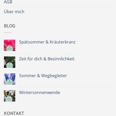
AGB
Über mich
BLOG
Spätsommer & Kräuterkranz
Keine
Kommentare
zu
Spätsommer
Zeit für dich & Besinnlichkeit
&
Kräuterkranz
Keine
Kommentare
zu
Zeit
Sommer & Wegbegleiter
für
dich
Keine
&
Kommentare
Besinnlichkeit
zu
Sommer
Wintersonnenwende
&
Wegbegleiter
Keine
Kommentare
zu
Wintersonnenwende
KONTAKT