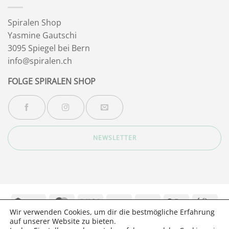
Spiralen Shop
Yasmine Gautschi
3095 Spiegel bei Bern
info@spiralen.ch
FOLGE SPIRALEN SHOP
NEWSLETTER
Twint
MasterCard
Visa
Bank
PayPal
Google
App
Wir verwenden Cookies, um dir die bestmögliche Erfahrung
Transfer
Pay
Pay
Stripe
auf unserer Website zu bieten.