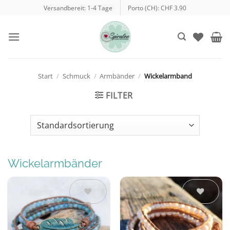
Zum
Versandbereit: 1-4 Tage
Porto (CH): CHF 3.90
Inhalt
springen
Start
/
Schmuck
/
Armbänder
/
Wickelarmband
FILTER
Wickelarmbänder
Auf die
Auf die
Wunschliste
Wunschliste