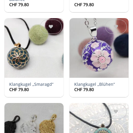
CHF
79.80
CHF
79.80
Auf die
Auf die
Wunschliste
Wunschliste
Klangkugel „Smaragd“
Klangkugel „Blühen“
CHF
79.80
CHF
79.80
Auf die
Auf die
Wunschliste
Wunschliste