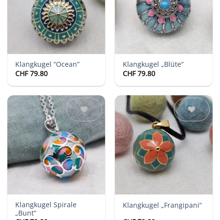
Klangkugel “Ocean”
Klangkugel „Blüte“
CHF
79.80
CHF
79.80
Auf die
Auf die
Wunschliste
Wunschliste
Klangkugel Spirale
Klangkugel „Frangipani“
„Bunt“