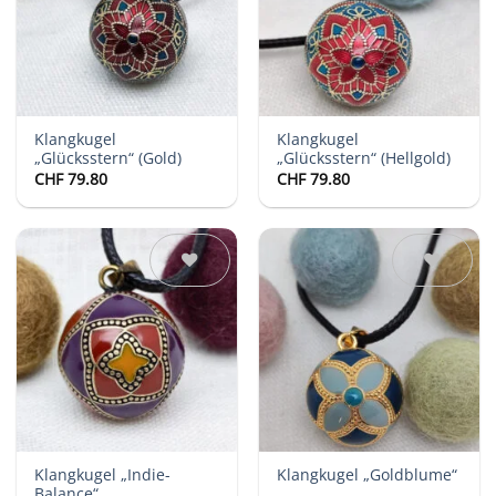
Klangkugel
Klangkugel
„Glücksstern“ (Gold)
„Glücksstern“ (Hellgold)
CHF
79.80
CHF
79.80
Auf die
Auf die
Wunschliste
Wunschliste
Klangkugel „Indie-
Klangkugel „Goldblume“
Balance“