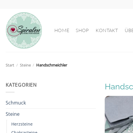
Zum
Inhalt
springen
HOME
SHOP
KONTAKT
ÜB
Start
/
Steine
/
Handschmeichler
KATEGORIEN
Handsc
Schmuck
Steine
Herzsteine
Chakrasteine