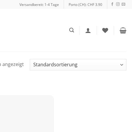
Versandbereit: 1-4 Tage
Porto (CH): CHF 3.90
n angezeigt
Auf die
Wunschliste