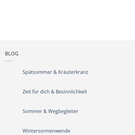
BLOG
Spätsommer & Kräuterkranz
Keine
Kommentare
zu
Spätsommer
Zeit für dich & Besinnlichkeit
&
Kräuterkranz
Keine
Kommentare
zu
Zeit
Sommer & Wegbegleiter
für
dich
Keine
&
Kommentare
Besinnlichkeit
zu
Sommer
Wintersonnenwende
&