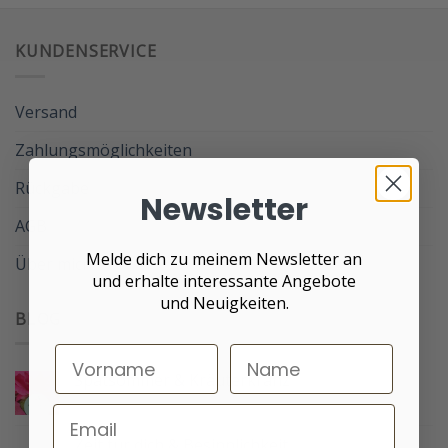
KUNDENSERVICE
Versand
Zahlungsmöglichkeiten
Rückgabe
Newsletter
AGB
Melde dich zu meinem Newsletter an
Über mich
und erhalte interessante Angebote
und Neuigkeiten.
BLOG
Spätsommer & Kräuterkranz
Keine
Kommentare
zu
Spätsommer
Zeit für dich & Besinnlichkeit