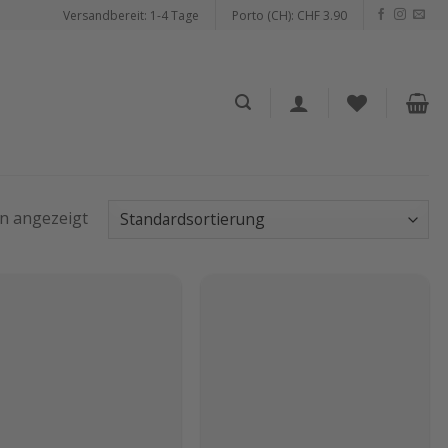
Versandbereit: 1-4 Tage
Porto (CH): CHF 3.90
en angezeigt
Auf die
Auf die
Wunschliste
Wunschliste