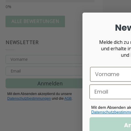
ALLE BEWERTUNGEN
New
Melde dich zu
NEWSLETTER
und erhalte 
Kinderhalsk
und 
lieb“
CHF
22.80
Anmelden
Mit dem Absenden akzeptierst du unsere
Datenschutzbestimmungen
und die
AGB
.
Mit dem Absenden ak
Datenschutzbestimm
A