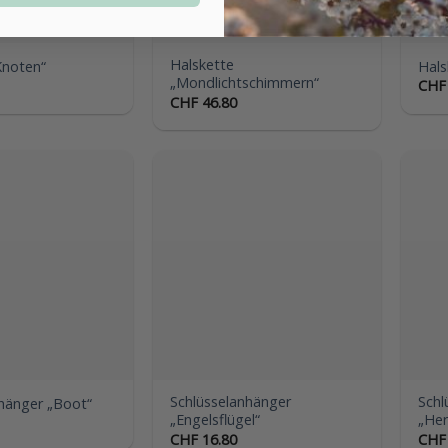
Halskette
noten“
Hals
„Mondlichtschimmern“
CHF
CHF
46.80
Auf die
Auf die
Wunschliste
Wunschliste
Schlüsselanhänger
Schl
hänger „Boot“
„Engelsflügel“
„Her
CHF
16.80
CHF