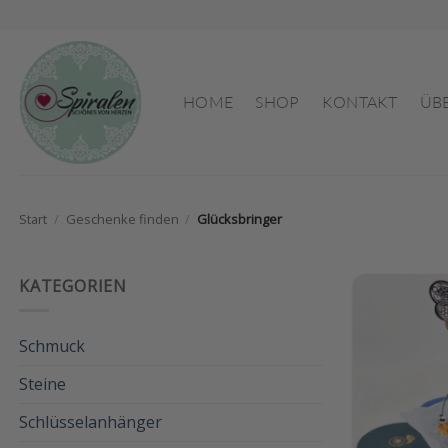
Zum
Inhalt
springen
HOME
SHOP
KONTAKT
ÜB
Start
/
Geschenke finden
/
Glücksbringer
KATEGORIEN
Schmuck
Steine
Schlüsselanhänger