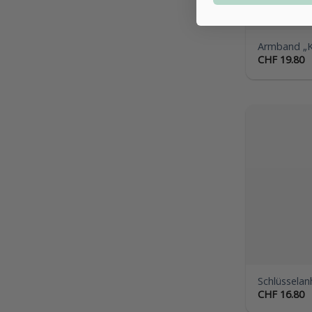
Armband „K
CHF
19.80
Schlüsselan
CHF
16.80