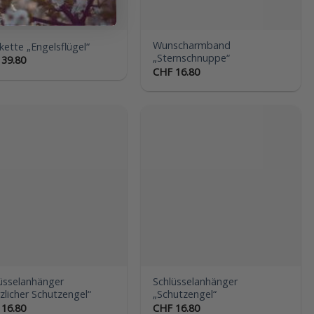
Wunscharmband
kette „Engelsflügel“
„Sternschnuppe“
39.80
CHF
16.80
Auf die
Auf die
Wunschliste
Wunschliste
üsselanhänger
Schlüsselanhänger
zlicher Schutzengel“
„Schutzengel“
16.80
CHF
16.80