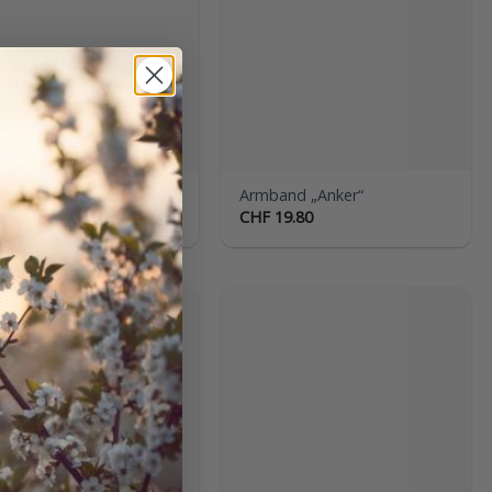
Wunschliste
Wunschliste
and „Herzlichkeit“
Armband „Anker“
34.80
CHF
19.80
Auf die
Auf die
Wunschliste
Wunschliste