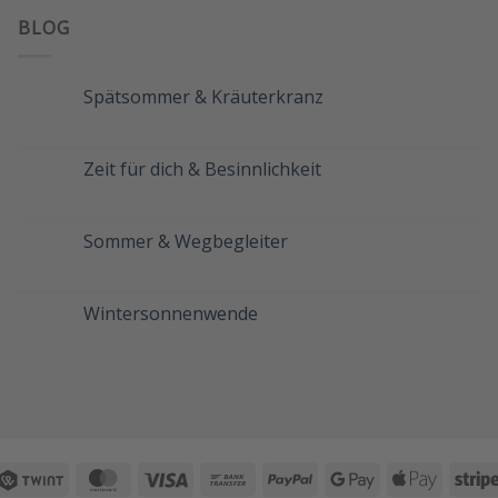
BLOG
Spätsommer & Kräuterkranz
Keine
Kommentare
zu
Spätsommer
Zeit für dich & Besinnlichkeit
&
Kräuterkranz
Keine
Kommentare
zu
Zeit
Sommer & Wegbegleiter
für
dich
Keine
&
Kommentare
Besinnlichkeit
zu
Sommer
Wintersonnenwende
&
Wegbegleiter
Keine
Kommentare
zu
Wintersonnenwende
Twint
MasterCard
Visa
Bank
PayPal
Google
Apple