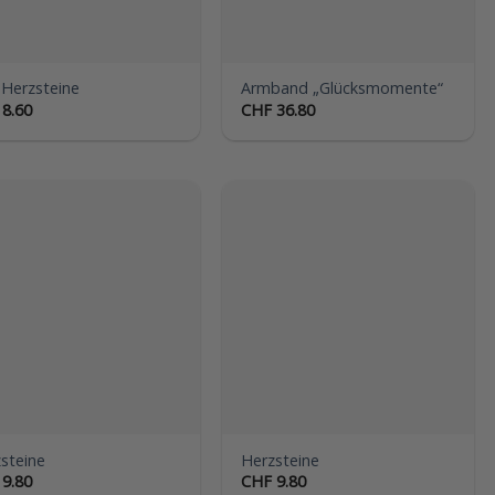
 Herzsteine
Armband „Glücksmomente“
8.60
CHF
36.80
Auf die
Auf die
Wunschliste
Wunschliste
steine
Herzsteine
9.80
CHF
9.80