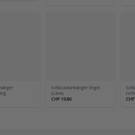
Auf die
Auf die
Wunschliste
Wunschliste
nhänger
Schlüsselanhänger Engel
Schl
ing
(Lava)
(sch
CHF
19.80
CHF