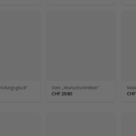
Auf die
Auf die
Wunschliste
Wunschliste
Prüfungsglück“
Dein „Wunschschreiber“
Mala
CHF
29.80
CHF
Auf die
Auf die