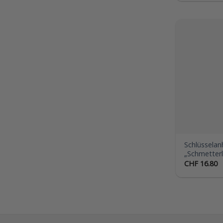
Schlüssela
„Schmetterl
CHF
16.80