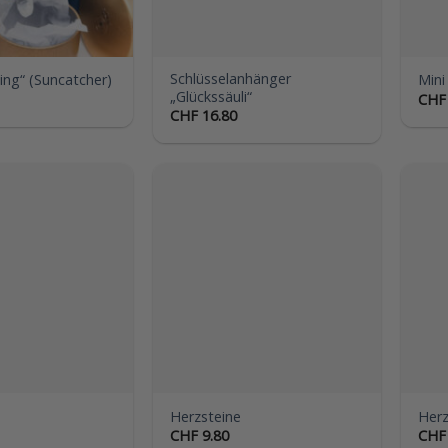
Schlüsselanhänger
ing“ (Suncatcher)
Mini
„Glückssäuli“
CHF
CHF
16.80
Auf die
Auf die
Wunschliste
Wunschliste
Herzsteine
Herz
CHF
9.80
CHF