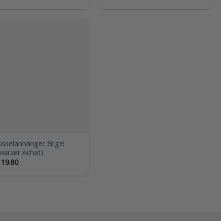
Auf die
Wunschliste
üsselanhänger Engel
warzer Achat)
19.80