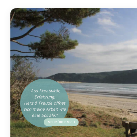
„Aus Kreativität,
Erfahrung,
Herz & Freude öffnet
sich meine Arbeit wie
eine Spirale.“
MEHR ÜBER MICH