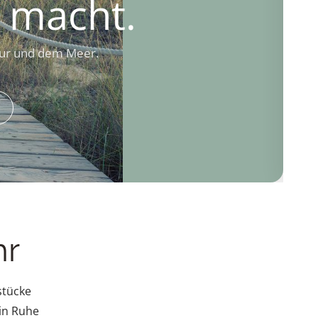
macht.
atur und dem Meer.
hr
stücke
 in Ruhe