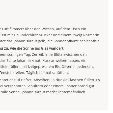
ie Luft flimmert über den Wiesen, auf dem Tisch ein
üsst mit Holunderblütenzucker und einem Zweig Rosmarin
et das Johanniskraut gelb, die Sonnenpflanze schlechthin.
hau zu, wie die Sonne ins Glas wandert.
inem sonnigen Tag. Zerreib eine Blüte zwischen den
es das Echte Johanniskraut. Kurz anwelken lassen, ein
itteln füllen, mit kaltgepresstem Bio-Olivenöl bedecken,
enster stellen. Täglich einmal schütteln.
htet das Öl tiefrot. Abseihen, in dunkle Flaschen füllen. Es
 bei verspannten Schultern oder einem Sonnenbrand gut.
pralle Sonne, Johanniskraut macht lichtempfindlich.