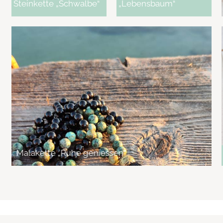
Steinkette „Schwalbe“
„Lebensbaum“
Malakette „Ruhe geniessen“