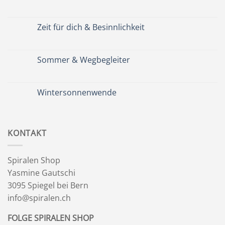
Keine
Kommentare
zu
Spätsommer
Zeit für dich & Besinnlichkeit
&
Kräuterkranz
Keine
Kommentare
zu
Zeit
Sommer & Wegbegleiter
für
dich
Keine
&
Kommentare
Besinnlichkeit
zu
Sommer
Wintersonnenwende
&
Wegbegleiter
Keine
Kommentare
zu
Wintersonnenwende
KONTAKT
Spiralen Shop
Yasmine Gautschi
3095 Spiegel bei Bern
info@spiralen.ch
FOLGE SPIRALEN SHOP