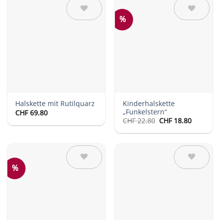
%
Auf die
Auf die
Wunschliste
Wunschliste
Kinderhalskette
Halskette mit Rutilquarz
„Funkelstern“
CHF
69.80
Ursprünglicher
Aktuelle
CHF
22.80
CHF
18.80
Preis
Preis
war:
ist:
CHF 22.80
CHF 18.8
%
Auf die
Auf die
Wunschliste
Wunschliste