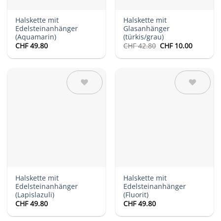
Halskette mit
Halskette mit
Edelsteinanhänger
Glasanhänger
(Aquamarin)
(türkis/grau)
Ursprünglicher
Aktuelle
CHF
49.80
CHF
42.80
CHF
10.00
Preis
Preis
war:
ist:
CHF 42.80
CHF 10.0
Auf die
Auf die
Wunschliste
Wunschliste
Halskette mit
Halskette mit
Edelsteinanhänger
Edelsteinanhänger
(Lapislazuli)
(Fluorit)
CHF
49.80
CHF
49.80