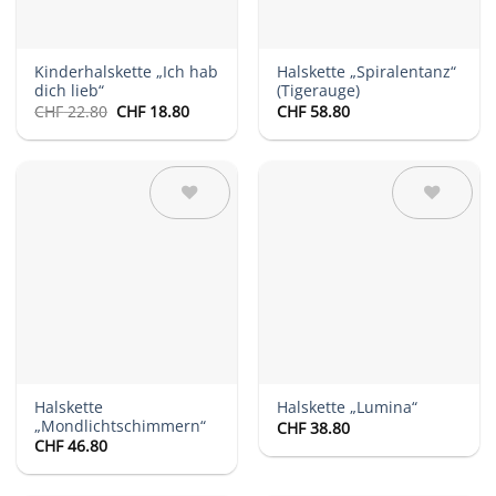
Kinderhalskette „Ich hab
Halskette „Spiralentanz“
dich lieb“
(Tigerauge)
Ursprünglicher
Aktueller
CHF
22.80
CHF
18.80
CHF
58.80
Preis
Preis
war:
ist:
CHF 22.80
CHF 18.80.
Auf die
Auf die
Wunschliste
Wunschliste
Halskette
Halskette „Lumina“
„Mondlichtschimmern“
CHF
38.80
CHF
46.80