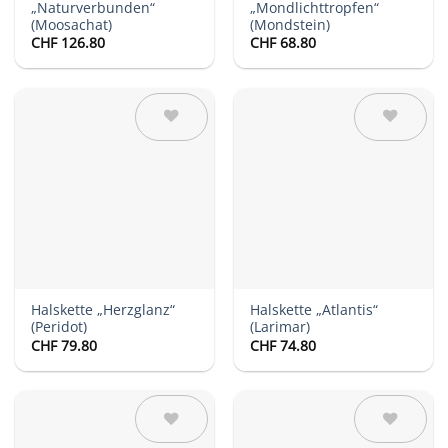
„Naturverbunden“
„Mondlichttropfen“
(Moosachat)
(Mondstein)
CHF
126.80
CHF
68.80
Auf die
Auf die
Wunschliste
Wunschliste
Halskette „Herzglanz“
Halskette „Atlantis“
(Peridot)
(Larimar)
CHF
79.80
CHF
74.80