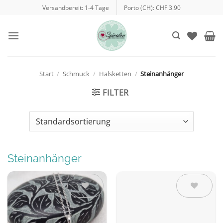
Zum
Versandbereit: 1-4 Tage
Porto (CH): CHF 3.90
Inhalt
springen
Start
/
Schmuck
/
Halsketten
/
Steinanhänger
FILTER
Steinanhänger
Auf die
Auf die
Wunschliste
Wunschliste