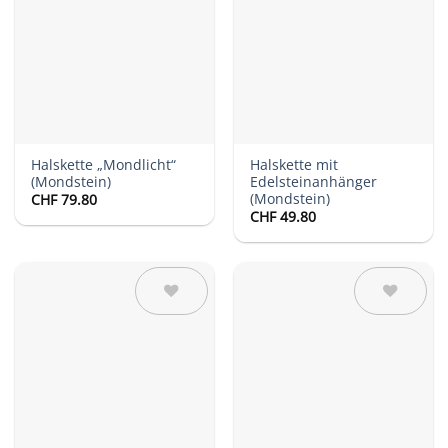
Auf die
Auf die
Wunschliste
Wunschliste
Halskette „Mondlicht“
Halskette mit
(Mondstein)
Edelsteinanhänger
(Mondstein)
CHF
79.80
CHF
49.80
Auf die
Auf die
Wunschliste
Wunschliste