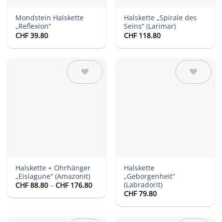
Mondstein Halskette
Halskette „Spirale des
„Reflexion“
Seins“ (Larimar)
CHF
39.80
CHF
118.80
Auf die
Auf die
Wunschliste
Wunschliste
Halskette + Ohrhänger
Halskette
„Eislagune“ (Amazonit)
„Geborgenheit“
(Labradorit)
Preisspanne:
CHF
88.80
–
CHF
176.80
CHF 88.80
CHF
79.80
bis
CHF 176.80