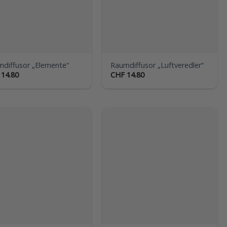
diffusor „Elemente“
Raumdiffusor „Luftveredler“
14.80
CHF
14.80
Auf die
Auf die
Wunschliste
Wunschliste