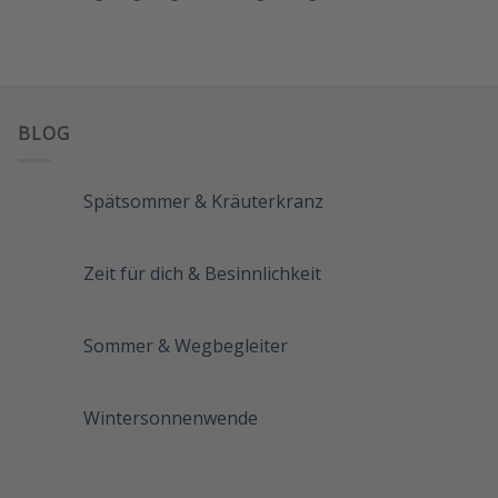
BLOG
Spätsommer & Kräuterkranz
Keine
Kommentare
zu
Spätsommer
Zeit für dich & Besinnlichkeit
&
Kräuterkranz
Keine
Kommentare
zu
Zeit
Sommer & Wegbegleiter
für
dich
Keine
&
Kommentare
Besinnlichkeit
zu
Sommer
Wintersonnenwende
&
Wegbegleiter
Keine
Kommentare
zu
Wintersonnenwende