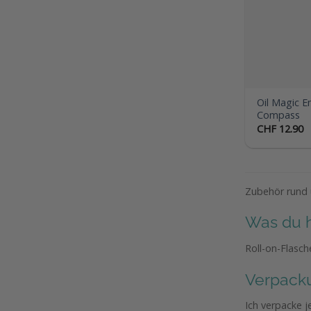
Oil Magic 
Compass
CHF
12.90
Zubehör rund 
Was du h
Roll-on-Flasc
Verpack
Ich verpacke j