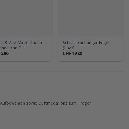
cs & A–Z Minileitfaden
Schlüsselanhänger Engel
ätherische Öle
(Lava)
5.90
CHF
19.80
m Aufbewahren sowie
Duftmedaillons
zum Tragen.