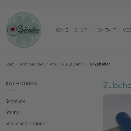
Zum
Inhalt
springen
HOME
SHOP
KONTAKT
ÜB
Start
/
Wohlbefinden
/
Äth. Öle u. Zubehör
/
Öl Zubehör
KATEGORIEN
Zubehör
Schmuck
Steine
Schlüsselanhänger