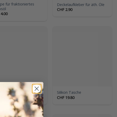
e für fraktioniertes
Deckelaufkleber für äth. Öle
osöl
CHF
2.90
4.00
Auf die
Auf die
Wunschliste
Wunschliste
kette „Spiralen Flacon“
Silikon Tasche
34.80
CHF
19.80