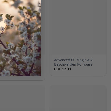
Auf die
Auf die
Wunschliste
Wunschliste
hlsfinder Rad – Oil
Advanced Oil Magic A-Z
c Emotionen Zauber für
Beschwerden Kompass
er
CHF
12.90
12.90
Auf die
Auf die
Wunschliste
Wunschliste