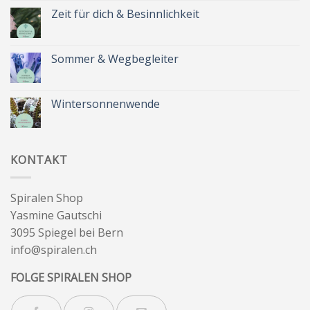
zu
Spätsommer
Zeit für dich & Besinnlichkeit
&
Kräuterkranz
Keine
Kommentare
zu
Zeit
Sommer & Wegbegleiter
für
dich
Keine
&
Kommentare
Besinnlichkeit
zu
Sommer
Wintersonnenwende
&
Wegbegleiter
Keine
Kommentare
zu
Wintersonnenwende
KONTAKT
Spiralen Shop
Yasmine Gautschi
3095 Spiegel bei Bern
info@spiralen.ch
FOLGE SPIRALEN SHOP