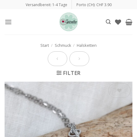
Zum
Versandbereit: 1-4 Tage
Porto (CH): CHF 3.90
Inhalt
springen
Start
/
Schmuck
/
Halsketten
FILTER
Auf die
Wunschliste