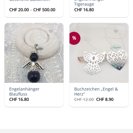
Tigerauge
Preisspanne:
CHF
20.00
–
CHF
500.00
CHF
16.80
CHF 20.00
bis
CHF 500.00
%
Auf die
Auf die
Wunschliste
Wunschliste
Engelanhänger
Buchzeichen „Engel &
Blaufluss
Herz“
Ursprünglicher
Aktueller
CHF
16.80
CHF
12.00
CHF
8.90
Preis
Preis
war:
ist:
CHF 12.00
CHF 8.90.