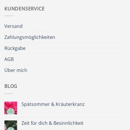
KUNDENSERVICE
Versand
Zahlungsmöglichkeiten
Rückgabe
AGB
Über mich
BLOG
Spätsommer & Kräuterkranz
Keine
Kommentare
zu
Spätsommer
Zeit für dich & Besinnlichkeit
&
Kräuterkranz
Keine