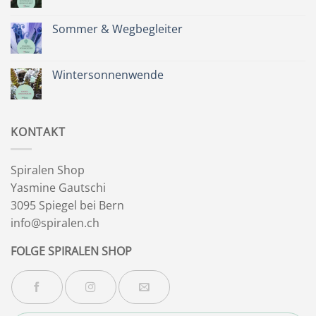
Kommentare
zu
Zeit
Sommer & Wegbegleiter
für
dich
Keine
&
Kommentare
Besinnlichkeit
zu
Sommer
Wintersonnenwende
&
Wegbegleiter
Keine
Kommentare
zu
Wintersonnenwende
KONTAKT
Spiralen Shop
Yasmine Gautschi
3095 Spiegel bei Bern
info@spiralen.ch
FOLGE SPIRALEN SHOP