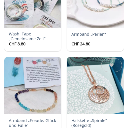
Washi Tape
Armband „Perlen“
„Gemeinsame Zeit“
CHF
8.80
CHF
24.80
Auf die
Auf die
Wunschliste
Wunschliste
Armband „Freude, Glück
Halskette „Spirale“
und Fülle“
(Roségold)