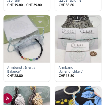
„Spirale“
„Lebensblume“
Preisspanne:
CHF
19.80
–
CHF
39.80
CHF
38.80
CHF 19.80
bis
CHF 39.80
Auf die
Auf die
Wunschliste
Wunschliste
Armband „Energy
Armband
Balance“
„Unendlichkeit“
CHF
28.80
CHF
18.80
%
Auf die
Auf die