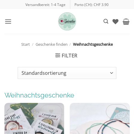
Zum
Versandbereit: 1-4 Tage
Porto (CH): CHF 3.90
Inhalt
springen
Start
/
Geschenke finden
/
Weihnachtsgeschenke
FILTER
Weihnachtsgeschenke
Auf die
Auf die
Wunschliste
Wunschliste