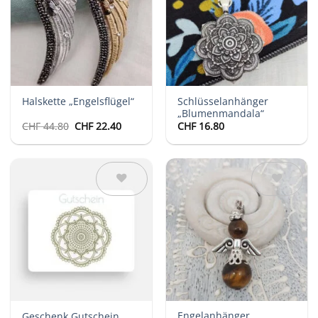
Wunschliste
Wunschliste
Schlüsselanhänger
Halskette „Engelsflügel“
„Blumenmandala“
Ursprünglicher
Aktueller
CHF
44.80
CHF
22.40
CHF
16.80
Preis
Preis
war:
ist:
CHF 44.80
CHF 22.40.
Auf die
Auf die
Wunschliste
Wunschliste
Engelanhänger
Geschenk Gutschein