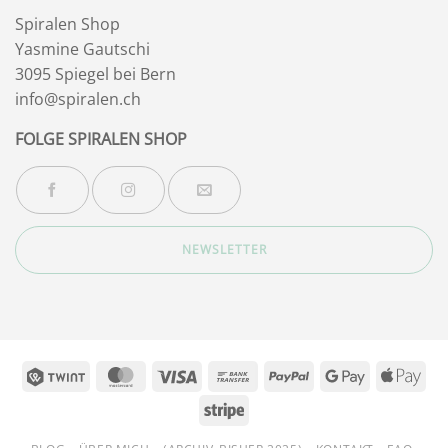
Spiralen Shop
Yasmine Gautschi
3095 Spiegel bei Bern
info@spiralen.ch
FOLGE SPIRALEN SHOP
NEWSLETTER
Twint
MasterCard
Visa
Bank
PayPal
Google
App
Transfer
Pay
Pay
Stripe