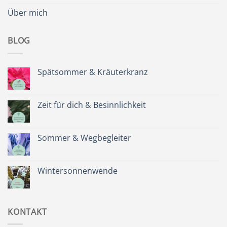
Über mich
BLOG
Spätsommer & Kräuterkranz
Keine
Kommentare
zu
Spätsommer
Zeit für dich & Besinnlichkeit
&
Kräuterkranz
Keine
Kommentare
zu
Zeit
Sommer & Wegbegleiter
für
dich
Keine
&
Kommentare
Besinnlichkeit
zu
Sommer
Wintersonnenwende
&
Wegbegleiter
Keine
Kommentare
zu
Wintersonnenwende
KONTAKT