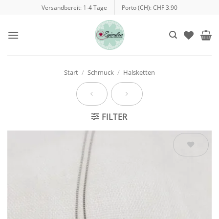
Zum
Versandbereit: 1-4 Tage
Porto (CH): CHF 3.90
Inhalt
springen
Start
/
Schmuck
/
Halsketten
FILTER
Auf die
Wunschliste