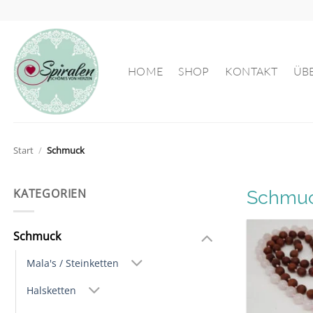
Zum
Inhalt
springen
HOME
SHOP
KONTAKT
ÜB
Start
/
Schmuck
KATEGORIEN
Schmuc
Schmuck
Mala's / Steinketten
Halsketten