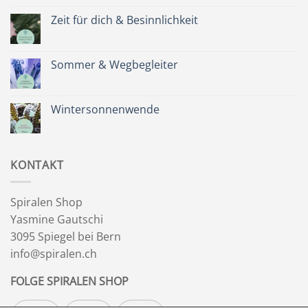
zu
Spätsommer
Zeit für dich & Besinnlichkeit
&
Kräuterkranz
Keine
Kommentare
zu
Zeit
Sommer & Wegbegleiter
für
dich
Keine
&
Kommentare
Besinnlichkeit
zu
Sommer
Wintersonnenwende
&
Wegbegleiter
Keine
Kommentare
zu
Wintersonnenwende
KONTAKT
Spiralen Shop
Yasmine Gautschi
3095 Spiegel bei Bern
info@spiralen.ch
FOLGE SPIRALEN SHOP