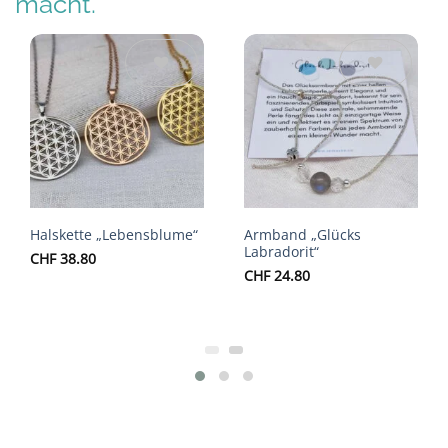
macht.
Auf die
Auf die
Wunschliste
Wunschliste
Halskette „Lebensblume“
Armband „Glücks
Labradorit“
CHF
38.80
CHF
24.80