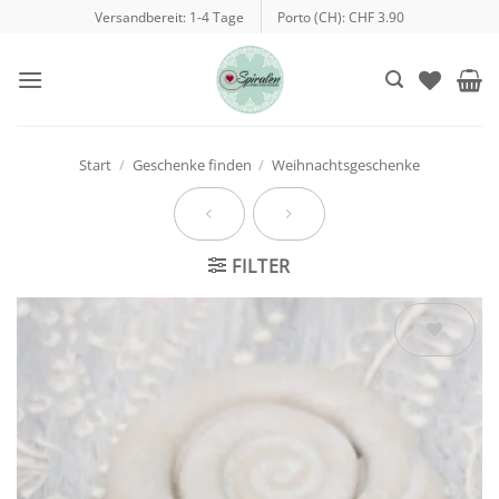
Zum
Versandbereit: 1-4 Tage
Porto (CH): CHF 3.90
Inhalt
springen
Start
/
Geschenke finden
/
Weihnachtsgeschenke
FILTER
Auf die
Wunschliste