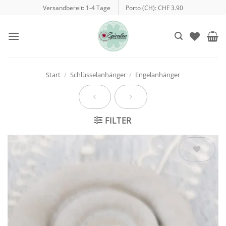
Zum
Versandbereit: 1-4 Tage
Porto (CH): CHF 3.90
Inhalt
springen
Start
/
Schlüsselanhänger
/
Engelanhänger
FILTER
Auf die
Wunschliste