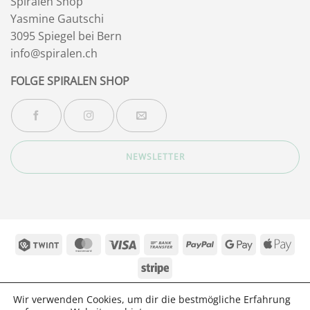
Spiralen Shop
Yasmine Gautschi
3095 Spiegel bei Bern
info@spiralen.ch
FOLGE SPIRALEN SHOP
NEWSLETTER
Twint
MasterCard
Visa
Bank
PayPal
Google
App
Transfer
Pay
Pay
Stripe
BLOG
ÜBER MICH – (ARCHIV_BISHER 2025)
KONTAKT
FAQ
Wir verwenden Cookies, um dir die bestmögliche Erfahrung
DATENSCHUTZ
AGB
IMPRESSUM