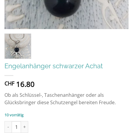
Engelanhänger schwarzer Achat
16.80
CHF
Ob als Schlüssel-, Taschenanhänger oder als
Glücksbringer diese Schutzengel bereiten Freude.
10 vorrätig
Engelanhänger schwarzer Achat Menge
Alternative: