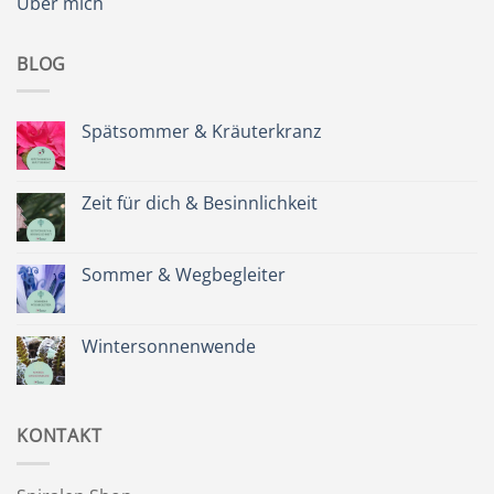
Über mich
BLOG
Spätsommer & Kräuterkranz
Keine
Kommentare
zu
Spätsommer
Zeit für dich & Besinnlichkeit
&
Kräuterkranz
Keine
Kommentare
zu
Zeit
Sommer & Wegbegleiter
für
dich
Keine
&
Kommentare
Besinnlichkeit
zu
Sommer
Wintersonnenwende
&
Wegbegleiter
Keine
Kommentare
zu
Wintersonnenwende
KONTAKT