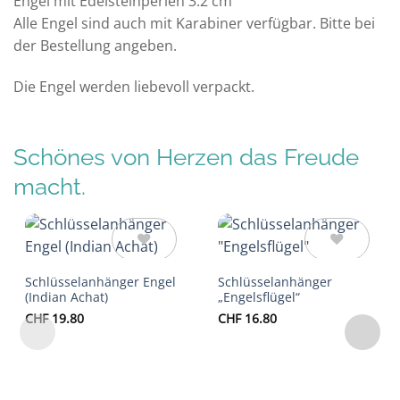
Engel mit Edelsteinperlen 3.2 cm
Alle Engel sind auch mit Karabiner verfügbar. Bitte bei
der Bestellung angeben.
Die Engel werden liebevoll verpackt.
Schönes von Herzen das Freude
macht.
Auf die
Auf die
Schlüsselanhänger Engel
Schlüsselanhänger
Wunschliste
Wunschliste
(Indian Achat)
„Engelsflügel“
CHF
19.80
CHF
16.80