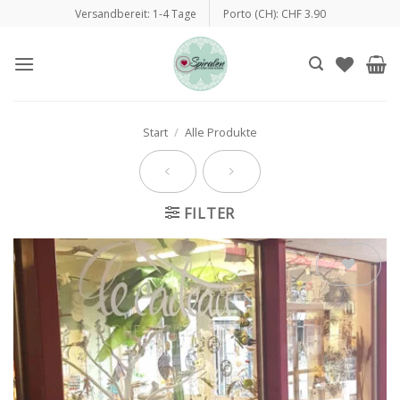
Zum
Versandbereit: 1-4 Tage
Porto (CH): CHF 3.90
Inhalt
springen
Start
/
Alle Produkte
FILTER
Auf die
Wunschliste