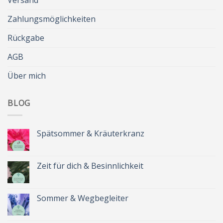
Zahlungsmöglichkeiten
Rückgabe
AGB
Über mich
BLOG
Spätsommer & Kräuterkranz
Keine
Kommentare
zu
Spätsommer
Zeit für dich & Besinnlichkeit
&
Kräuterkranz
Keine
Kommentare
zu
Zeit
Sommer & Wegbegleiter
für
dich
Keine
&
Kommentare
Besinnlichkeit
zu