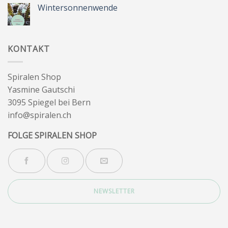
Sommer
Wintersonnenwende
&
Wegbegleiter
Keine
Kommentare
zu
Wintersonnenwende
KONTAKT
Spiralen Shop
Yasmine Gautschi
3095 Spiegel bei Bern
info@spiralen.ch
FOLGE SPIRALEN SHOP
NEWSLETTER