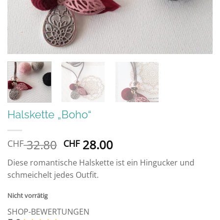
Halskette „Boho“
Ursprünglicher
Aktueller
32.80
28.00
CHF
CHF
Preis
Preis
Diese romantische Halskette ist ein Hingucker und
war:
ist:
schmeichelt jedes Outfit.
CHF 32.80
CHF 28.00.
Nicht vorrätig
SHOP-BEWERTUNGEN