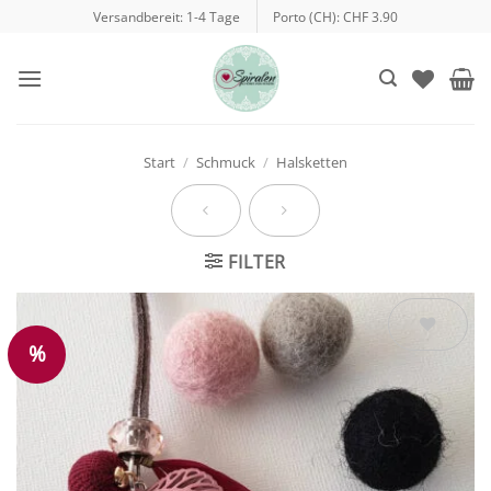
Zum
Versandbereit: 1-4 Tage
Porto (CH): CHF 3.90
Inhalt
springen
Start
/
Schmuck
/
Halsketten
FILTER
%
Auf die
Wunschliste