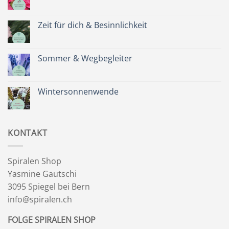
Keine
Kommentare
zu
Spätsommer
Zeit für dich & Besinnlichkeit
&
Kräuterkranz
Keine
Kommentare
zu
Zeit
Sommer & Wegbegleiter
für
dich
Keine
&
Kommentare
Besinnlichkeit
zu
Sommer
Wintersonnenwende
&
Wegbegleiter
Keine
Kommentare
zu
Wintersonnenwende
KONTAKT
Spiralen Shop
Yasmine Gautschi
3095 Spiegel bei Bern
info@spiralen.ch
FOLGE SPIRALEN SHOP