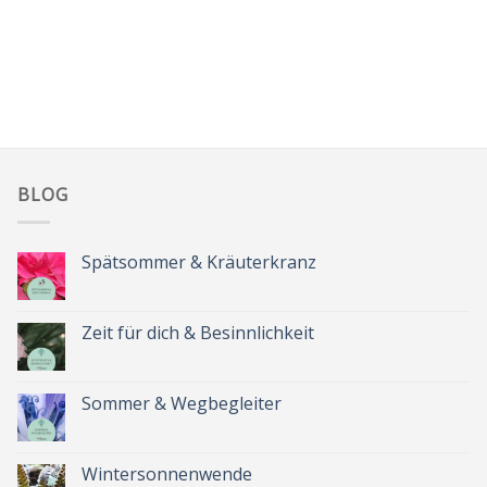
BLOG
Spätsommer & Kräuterkranz
Keine
Kommentare
zu
Spätsommer
Zeit für dich & Besinnlichkeit
&
Kräuterkranz
Keine
Kommentare
zu
Zeit
Sommer & Wegbegleiter
für
dich
Keine
&
Kommentare
Besinnlichkeit
zu
Sommer
Wintersonnenwende
&