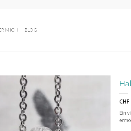
ER MICH
BLOG
Hal
Auf die
CHF
Wunschliste
Ein v
ermög