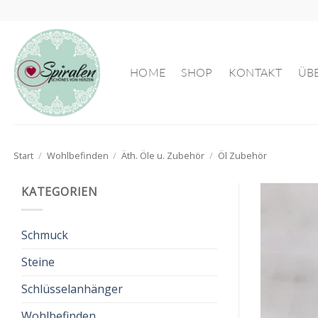
Zum
Inhalt
springen
HOME
SHOP
KONTAKT
ÜB
Start
/
Wohlbefinden
/
Äth. Öle u. Zubehör
/
Öl Zubehör
KATEGORIEN
Schmuck
Steine
Schlüsselanhänger
Wohlbefinden