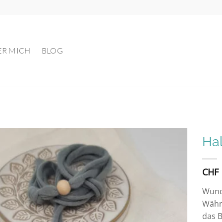
ER MICH
BLOG
Hal
Auf die
CHF
Wunschliste
Wund
Währ
das B