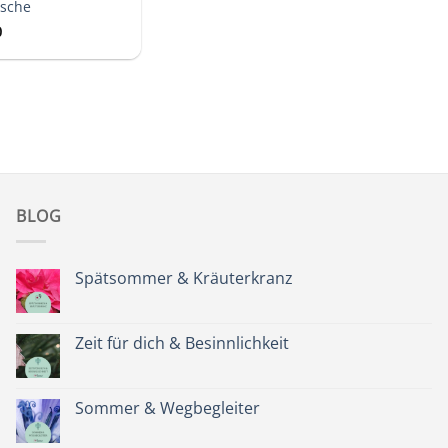
asche
0
BLOG
Spätsommer & Kräuterkranz
Keine
Kommentare
zu
Spätsommer
Zeit für dich & Besinnlichkeit
&
Kräuterkranz
Keine
Kommentare
zu
Zeit
Sommer & Wegbegleiter
für
dich
Keine
&
Kommentare