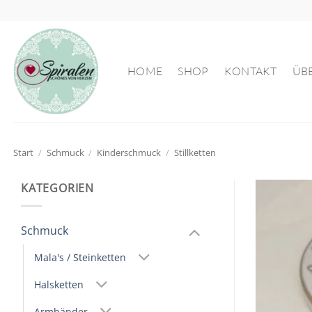
Zum
Inhalt
springen
HOME
SHOP
KONTAKT
ÜB
Start
/
Schmuck
/
Kinderschmuck
/
Stillketten
KATEGORIEN
Schmuck
Mala's / Steinketten
Halsketten
Armbänder