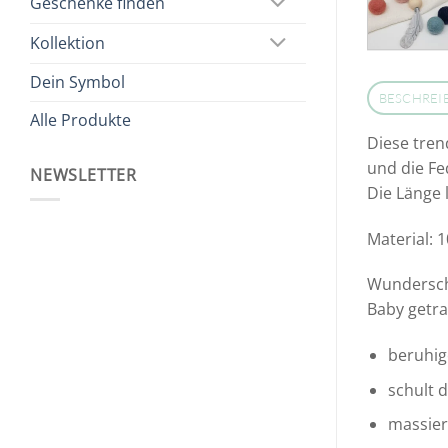
Geschenke finden
Kollektion
Dein Symbol
BESCHREI
Alle Produkte
Diese tren
und die Fe
NEWSLETTER
Die Länge 
Material: 
Wundersch
Baby getra
beruhig
schult 
massier