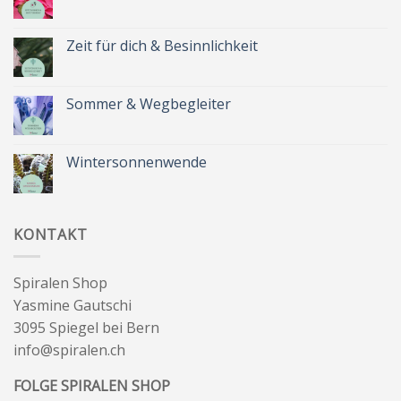
Keine
Kommentare
zu
Spätsommer
Zeit für dich & Besinnlichkeit
&
Kräuterkranz
Keine
Kommentare
zu
Zeit
Sommer & Wegbegleiter
für
dich
Keine
&
Kommentare
Besinnlichkeit
zu
Sommer
Wintersonnenwende
&
Wegbegleiter
Keine
Kommentare
zu
Wintersonnenwende
KONTAKT
Spiralen Shop
Yasmine Gautschi
3095 Spiegel bei Bern
info@spiralen.ch
FOLGE SPIRALEN SHOP