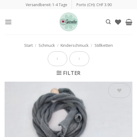
Zum
Versandbereit: 1-4 Tage
Porto (CH): CHF 3.90
Inhalt
springen
Start
/
Schmuck
/
Kinderschmuck
/
Stillketten
FILTER
Auf die
Wunschliste