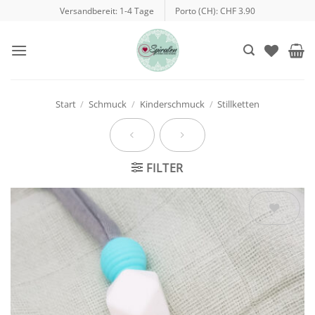
Zum
Versandbereit: 1-4 Tage
Porto (CH): CHF 3.90
Inhalt
springen
Start
/
Schmuck
/
Kinderschmuck
/
Stillketten
FILTER
Auf die
Wunschliste