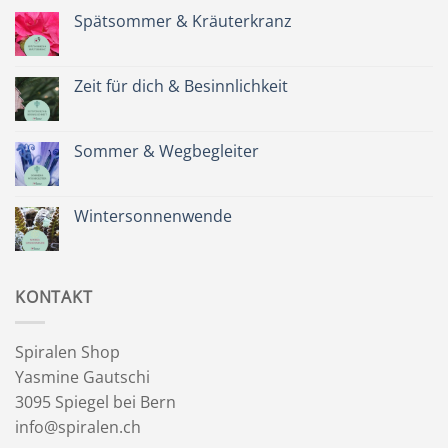
Spätsommer & Kräuterkranz
Keine
Kommentare
zu
Spätsommer
Zeit für dich & Besinnlichkeit
&
Kräuterkranz
Keine
Kommentare
zu
Zeit
Sommer & Wegbegleiter
für
dich
Keine
&
Kommentare
Besinnlichkeit
zu
Sommer
Wintersonnenwende
&
Wegbegleiter
Keine
Kommentare
zu
Wintersonnenwende
KONTAKT
Spiralen Shop
Yasmine Gautschi
3095 Spiegel bei Bern
info@spiralen.ch