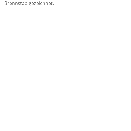
Brennstab gezeichnet.
Auf die
Wunschliste
Silikon Tasche
CHF
19.80