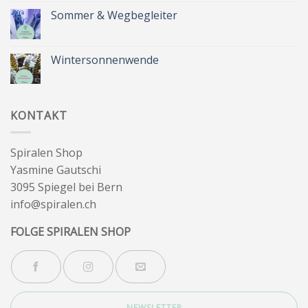
zu
Zeit
Sommer & Wegbegleiter
für
dich
Keine
&
Kommentare
Besinnlichkeit
zu
Sommer
Wintersonnenwende
&
Wegbegleiter
Keine
Kommentare
zu
Wintersonnenwende
KONTAKT
Spiralen Shop
Yasmine Gautschi
3095 Spiegel bei Bern
info@spiralen.ch
FOLGE SPIRALEN SHOP
NEWSLETTER