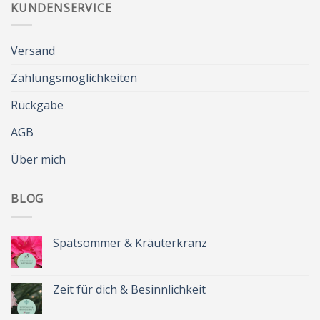
KUNDENSERVICE
Versand
Zahlungsmöglichkeiten
Rückgabe
AGB
Über mich
BLOG
Spätsommer & Kräuterkranz
Keine
Kommentare
zu
Spätsommer
Zeit für dich & Besinnlichkeit
&
Kräuterkranz
Keine
Kommentare