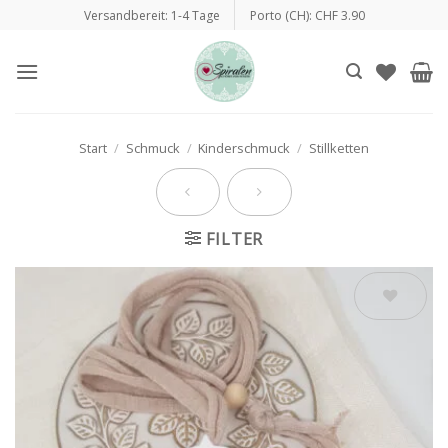
Zum
Versandbereit: 1-4 Tage
Porto (CH): CHF 3.90
Inhalt
springen
Start
/
Schmuck
/
Kinderschmuck
/
Stillketten
FILTER
Auf die
Wunschliste