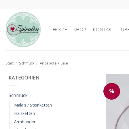
Zum
Inhalt
springen
HOME
SHOP
KONTAKT
ÜB
Start
/
Schmuck
/
Angebote + Sale
KATEGORIEN
%
Schmuck
Mala's / Steinketten
Halsketten
Armbänder