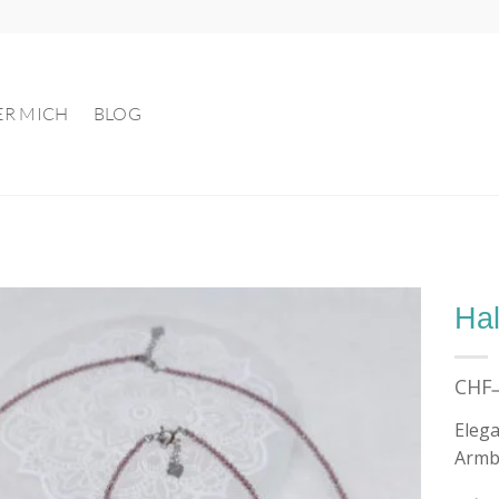
ER MICH
BLOG
Hal
Auf die
CHF
Wunschliste
Elega
Armb