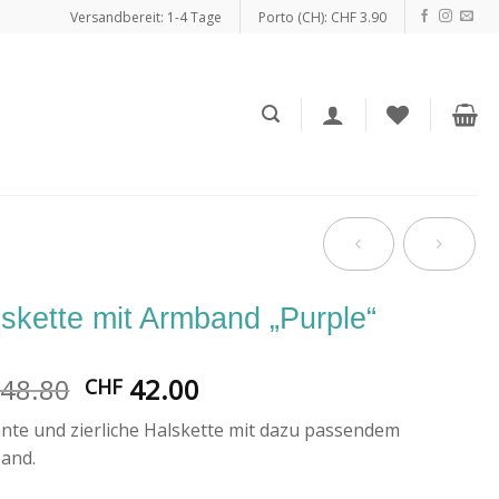
Versandbereit: 1-4 Tage
Porto (CH): CHF 3.90
skette mit Armband „Purple“
Ursprünglicher
Aktueller
48.80
42.00
CHF
Preis
Preis
nte und zierliche Halskette mit dazu passendem
war:
ist:
and.
CHF 48.80
CHF 42.00.