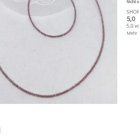
Nicht v
SHO
5,0
5,0 v
Mehr 