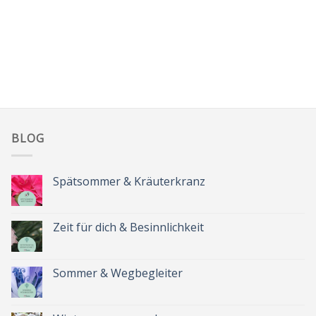
BLOG
Spätsommer & Kräuterkranz
Keine
Kommentare
zu
Spätsommer
Zeit für dich & Besinnlichkeit
&
Kräuterkranz
Keine
Kommentare
zu
Zeit
Sommer & Wegbegleiter
für
dich
Keine
&
Kommentare
Besinnlichkeit
zu
Sommer