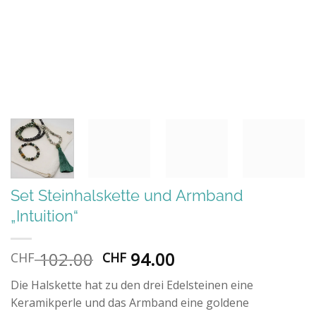
Set Steinhalskette und Armband
„Intuition“
Ursprünglicher
Aktueller
102.00
94.00
CHF
CHF
Preis
Preis
Die Halskette hat zu den drei Edelsteinen eine
war:
ist:
Keramikperle und das Armband eine goldene
CHF 102.00
CHF 94.00.