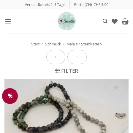
Zum
Versandbereit: 1-4 Tage
Porto (CH): CHF 3.90
Inhalt
springen
Start
/
Schmuck
/
Mala's / Steinketten
FILTER
%
Auf die
Wunschliste