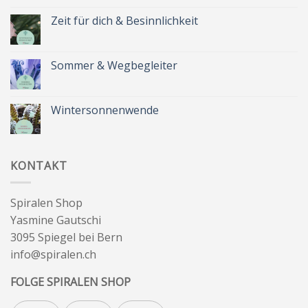
zu
Spätsommer
Zeit für dich & Besinnlichkeit
&
Kräuterkranz
Keine
Kommentare
zu
Zeit
Sommer & Wegbegleiter
für
dich
Keine
&
Kommentare
Besinnlichkeit
zu
Sommer
Wintersonnenwende
&
Wegbegleiter
Keine
Kommentare
zu
Wintersonnenwende
KONTAKT
Spiralen Shop
Yasmine Gautschi
3095 Spiegel bei Bern
info@spiralen.ch
FOLGE SPIRALEN SHOP