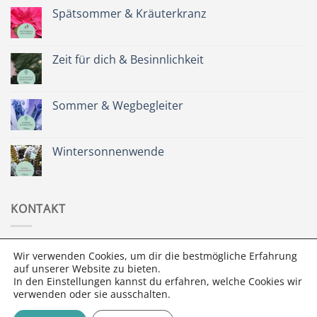
Spätsommer & Kräuterkranz
Keine
Kommentare
zu
Spätsommer
Zeit für dich & Besinnlichkeit
&
Kräuterkranz
Keine
Kommentare
zu
Zeit
Sommer & Wegbegleiter
für
dich
Keine
&
Kommentare
Besinnlichkeit
zu
Sommer
Wintersonnenwende
&
Wegbegleiter
Keine
Kommentare
zu
Wintersonnenwende
KONTAKT
Spiralen Shop
Wir verwenden Cookies, um dir die bestmögliche Erfahrung
Yasmine Gautschi
auf unserer Website zu bieten.
In den Einstellungen kannst du erfahren, welche Cookies wir
3095 Spiegel bei Bern
verwenden oder sie ausschalten.
info@spiralen.ch