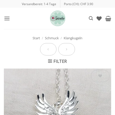
Zum
Versandbereit: 1-4 Tage
Porto (CH): CHF 3.90
Inhalt
springen
Start
/
Schmuck
/
Klangkugeln
FILTER
Auf die
Wunschliste