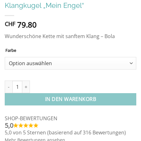
Klangkugel „Mein Engel“
79.80
CHF
Wunderschöne Kette mit sanftem Klang – Bola
Farbe
Alternative:
Klangkugel "Mein Engel" Menge
IN DEN WARENKORB
SHOP-BEWERTUNGEN
5,0
5,0 von 5 Sternen (basierend auf 316 Bewertungen)
Mehr Bewertungen ansehen