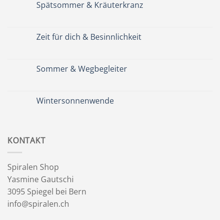
Spätsommer & Kräuterkranz
Keine
Kommentare
zu
Spätsommer
Zeit für dich & Besinnlichkeit
&
Kräuterkranz
Keine
Kommentare
zu
Zeit
Sommer & Wegbegleiter
für
dich
Keine
&
Kommentare
Besinnlichkeit
zu
Sommer
Wintersonnenwende
&
Wegbegleiter
Keine
Kommentare
zu
Wintersonnenwende
KONTAKT
Spiralen Shop
Yasmine Gautschi
3095 Spiegel bei Bern
info@spiralen.ch