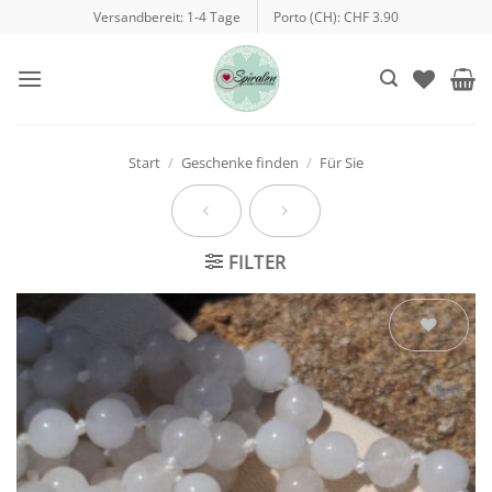
Zum
Versandbereit: 1-4 Tage
Porto (CH): CHF 3.90
Inhalt
springen
Start
/
Geschenke finden
/
Für Sie
FILTER
Auf die
Wunschliste