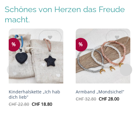
Schönes von Herzen das Freude
macht.
%
%
Auf die
Auf die
Wunschliste
Wunschliste
Kinderhalskette „Ich hab
Armband „Mondsichel“
dich lieb“
Ursprünglicher
Aktueller
CHF
32.80
CHF
28.00
Preis
Preis
Ursprünglicher
Aktueller
CHF
22.80
CHF
18.80
war:
ist:
Preis
Preis
CHF 32.80
CHF 28.00
war:
ist:
CHF 22.80
CHF 18.80.