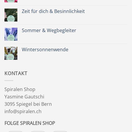
Kommentare
zu
Spätsommer
Zeit für dich & Besinnlichkeit
&
Kräuterkranz
Keine
Kommentare
zu
Zeit
Sommer & Wegbegleiter
für
dich
Keine
&
Kommentare
Besinnlichkeit
zu
Sommer
Wintersonnenwende
&
Wegbegleiter
Keine
Kommentare
zu
Wintersonnenwende
KONTAKT
Spiralen Shop
Yasmine Gautschi
3095 Spiegel bei Bern
info@spiralen.ch
FOLGE SPIRALEN SHOP