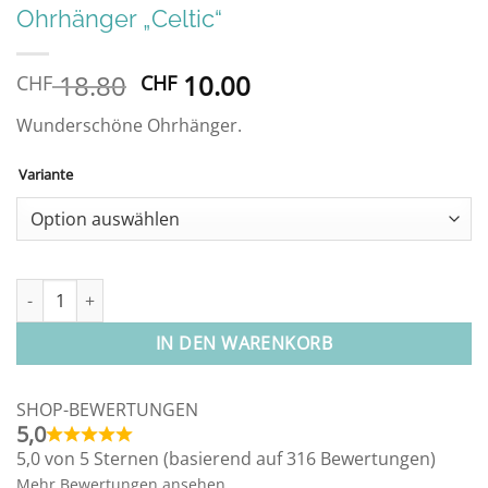
Ohrhänger „Celtic“
Ursprünglicher
Aktueller
18.80
10.00
CHF
CHF
Preis
Preis
Wunderschöne Ohrhänger.
war:
ist:
CHF 18.80
CHF 10.00.
Variante
Alternative:
Ohrhänger "Celtic" Menge
IN DEN WARENKORB
SHOP-BEWERTUNGEN
5,0
5,0 von 5 Sternen (basierend auf 316 Bewertungen)
Mehr Bewertungen ansehen