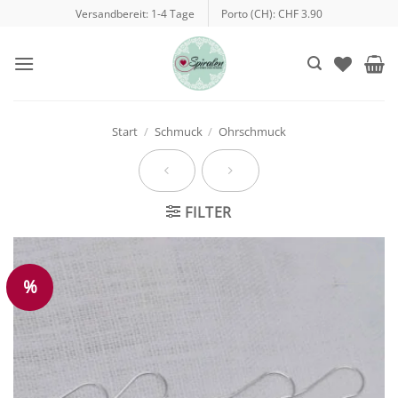
Zum
Versandbereit: 1-4 Tage
Porto (CH): CHF 3.90
Inhalt
springen
Start
/
Schmuck
/
Ohrschmuck
FILTER
%
Auf die
Wunschliste