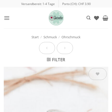
Zum
Versandbereit: 1-4 Tage
Porto (CH): CHF 3.90
Inhalt
springen
Start
/
Schmuck
/
Ohrschmuck
FILTER
Auf die
Wunschliste