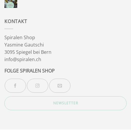
Wegbegleiter
Keine
Kommentare
zu
Wintersonnenwende
KONTAKT
Spiralen Shop
Yasmine Gautschi
3095 Spiegel bei Bern
info@spiralen.ch
FOLGE SPIRALEN SHOP
NEWSLETTER