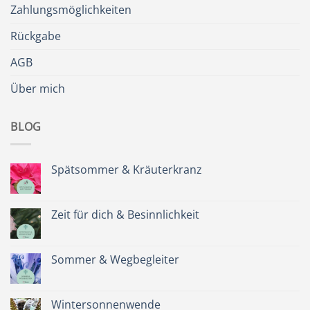
Zahlungsmöglichkeiten
Rückgabe
AGB
Über mich
BLOG
Spätsommer & Kräuterkranz
Keine
Kommentare
zu
Spätsommer
Zeit für dich & Besinnlichkeit
&
Kräuterkranz
Keine
Kommentare
zu
Zeit
Sommer & Wegbegleiter
für
dich
Keine
&
Kommentare
Besinnlichkeit
zu
Sommer
Wintersonnenwende
&