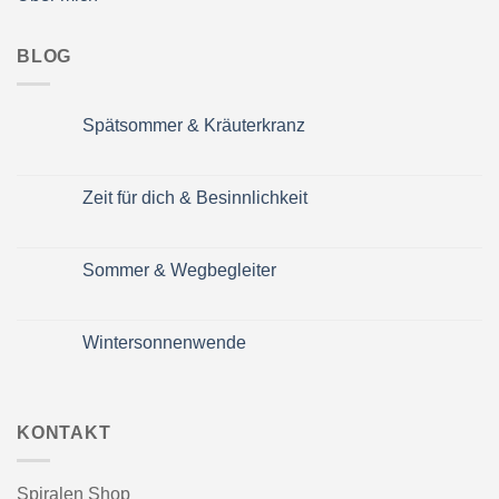
BLOG
Spätsommer & Kräuterkranz
Keine
Kommentare
zu
Spätsommer
Zeit für dich & Besinnlichkeit
&
Kräuterkranz
Keine
Kommentare
zu
Zeit
Sommer & Wegbegleiter
für
dich
Keine
&
Kommentare
Besinnlichkeit
zu
Sommer
Wintersonnenwende
&
Wegbegleiter
Keine
Kommentare
zu
Wintersonnenwende
KONTAKT
Spiralen Shop