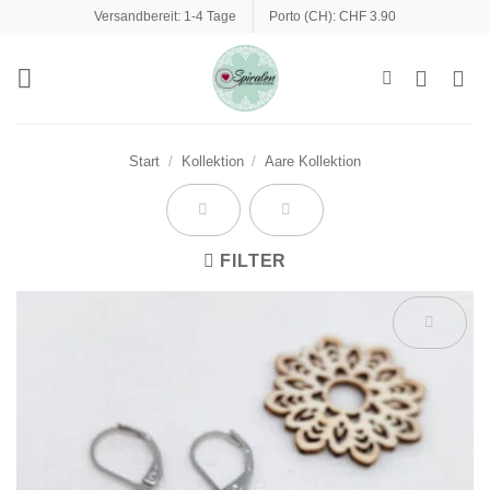
Zum
Versandbereit: 1-4 Tage
Porto (CH): CHF 3.90
Inhalt
springen
Start
/
Kollektion
/
Aare Kollektion
FILTER
Auf die
Wunschliste