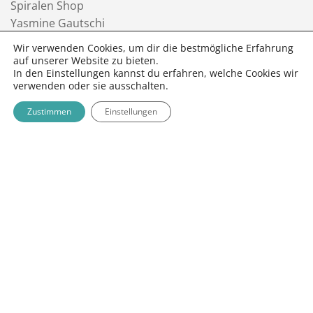
Spiralen Shop
Yasmine Gautschi
3095 Spiegel bei Bern
Wir verwenden Cookies, um dir die bestmögliche Erfahrung
info@spiralen.ch
auf unserer Website zu bieten.
In den Einstellungen kannst du erfahren, welche Cookies wir
FOLGE SPIRALEN SHOP
verwenden oder sie ausschalten.
Zustimmen
Einstellungen
NEWSLETTER
Twint
MasterCard
Visa
Bank
PayPal
Google
App
Transfer
Pay
Pay
Stripe
BLOG
ÜBER MICH – (ARCHIV_BISHER 2025)
KONTAKT
FAQ
DATENSCHUTZ
AGB
IMPRESSUM