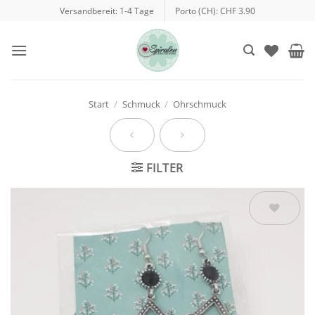
Zum
Versandbereit: 1-4 Tage
Porto (CH): CHF 3.90
Inhalt
springen
Start
/
Schmuck
/
Ohrschmuck
FILTER
Auf die
Wunschliste