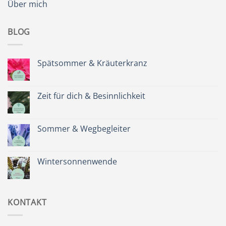
Über mich
BLOG
Spätsommer & Kräuterkranz
Keine
Kommentare
zu
Spätsommer
Zeit für dich & Besinnlichkeit
&
Kräuterkranz
Keine
Kommentare
zu
Zeit
Sommer & Wegbegleiter
für
dich
Keine
&
Kommentare
Besinnlichkeit
zu
Sommer
Wintersonnenwende
&
Wegbegleiter
Keine
Kommentare
zu
Wintersonnenwende
KONTAKT