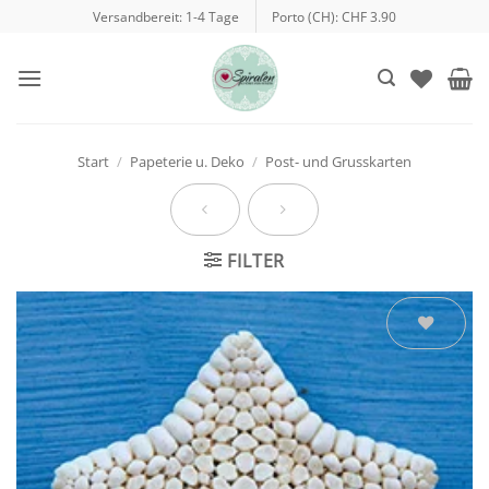
Zum
Versandbereit: 1-4 Tage
Porto (CH): CHF 3.90
Inhalt
springen
Start
/
Papeterie u. Deko
/
Post- und Grusskarten
FILTER
Auf die
Wunschliste