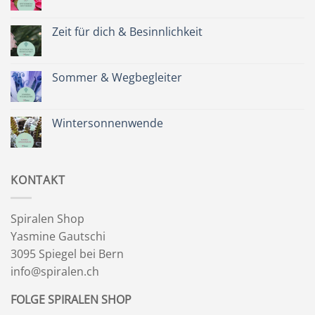
Keine
Kommentare
zu
Spätsommer
Zeit für dich & Besinnlichkeit
&
Kräuterkranz
Keine
Kommentare
zu
Zeit
Sommer & Wegbegleiter
für
dich
Keine
&
Kommentare
Besinnlichkeit
zu
Sommer
Wintersonnenwende
&
Wegbegleiter
Keine
Kommentare
zu
Wintersonnenwende
KONTAKT
Spiralen Shop
Yasmine Gautschi
3095 Spiegel bei Bern
info@spiralen.ch
FOLGE SPIRALEN SHOP