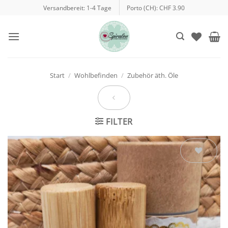
Zum
Versandbereit: 1-4 Tage
Porto (CH): CHF 3.90
Inhalt
springen
Start
/
Wohlbefinden
/
Zubehör äth. Öle
FILTER
Auf die
Wunschliste