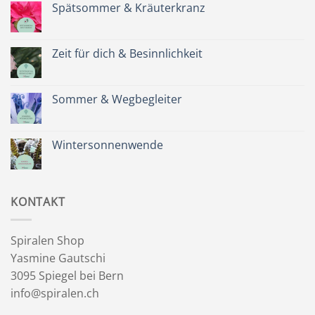
Spätsommer & Kräuterkranz
Keine
Kommentare
zu
Spätsommer
Zeit für dich & Besinnlichkeit
&
Kräuterkranz
Keine
Kommentare
zu
Zeit
Sommer & Wegbegleiter
für
dich
Keine
&
Kommentare
Besinnlichkeit
zu
Sommer
Wintersonnenwende
&
Wegbegleiter
Keine
Kommentare
zu
Wintersonnenwende
KONTAKT
Spiralen Shop
Yasmine Gautschi
3095 Spiegel bei Bern
info@spiralen.ch