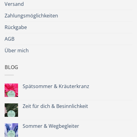
Versand
Zahlungsmöglichkeiten
Rückgabe
AGB
Über mich
BLOG
Spätsommer & Kräuterkranz
Keine
Kommentare
zu
Spätsommer
Zeit für dich & Besinnlichkeit
&
Kräuterkranz
Keine
Kommentare
zu
Zeit
Sommer & Wegbegleiter
für
dich
Keine
&
Kommentare