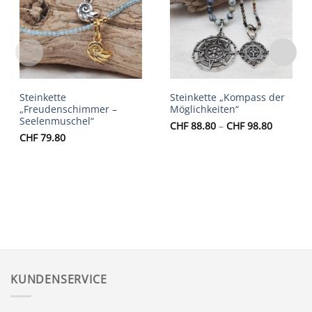
Auf die
Auf die
Wunschliste
Wunschliste
Steinkette
Steinkette „Kompass der
„Freudenschimmer –
Möglichkeiten“
Seelenmuschel“
Preisspa
CHF
88.80
–
CHF
98.80
CHF 88.
CHF
79.80
bis
CHF 98.
KUNDENSERVICE