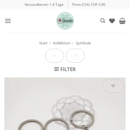
Zum
Versandbereit: 1-4 Tage
Porto (CH): CHF 3.90
Inhalt
springen
Start
/
Kollektion
/
Symbole
FILTER
Auf die
Wunschliste