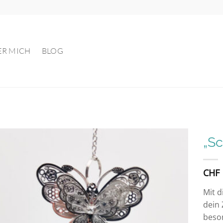
ER MICH
BLOG
„Sc
Auf die
CHF
Wunschliste
Mit d
dein
beso