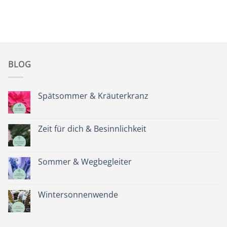
BLOG
Spätsommer & Kräuterkranz
Keine
Kommentare
zu
Spätsommer
Zeit für dich & Besinnlichkeit
&
Kräuterkranz
Keine
Kommentare
zu
Zeit
Sommer & Wegbegleiter
für
dich
Keine
&
Kommentare
Besinnlichkeit
zu
Sommer
Wintersonnenwende
&
Wegbegleiter
Keine
Kommentare
zu
Wintersonnenwende