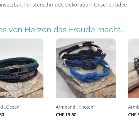
 einsetzbar: Fensterschmuck, Dekoration, Geschenkidee
s von Herzen das Freude macht.
Auf die
Auf die
Wunschliste
Wunschliste
d „Ocean“
Armband „Knoten“
Armb
80
CHF
19.80
CHF
3