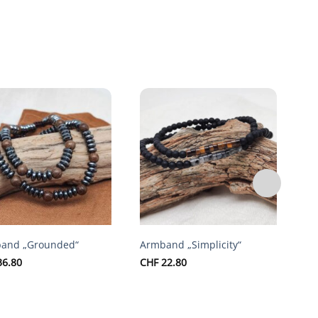
Auf die
Auf die
Wunschliste
Wunschliste
and „Grounded“
Armband „Simplicity“
Ar
6.80
CHF
22.80
CH