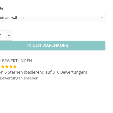
te
ative:
etterling" (Suncatcher) Menge
IN DEN WARENKORB
P-BEWERTUNGEN
on 5 Sternen (basierend auf 316 Bewertungen)
Bewertungen ansehen