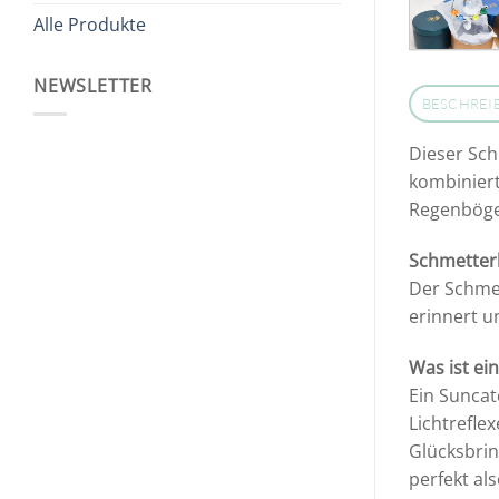
Alle Produkte
NEWSLETTER
BESCHREI
Dieser Sch
kombiniert
Regenböge
Schmetterl
Der Schmet
erinnert u
Was ist ei
Ein Suncat
Lichtrefle
Glücksbrin
perfekt al