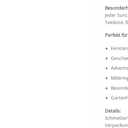
Besonderh
Jeder Sunc
Teedose, f
Perfekt für
Fenster
Geschen
Advents
Mitbrin
Besonde
Gartenh
Details:
Schmetterl
Verpackung