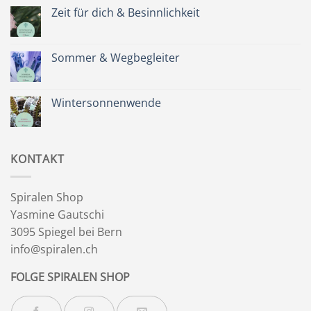
Spätsommer
Zeit für dich & Besinnlichkeit
&
Kräuterkranz
Keine
Kommentare
zu
Zeit
Sommer & Wegbegleiter
für
dich
Keine
&
Kommentare
Besinnlichkeit
zu
Sommer
Wintersonnenwende
&
Wegbegleiter
Keine
Kommentare
zu
Wintersonnenwende
KONTAKT
Spiralen Shop
Yasmine Gautschi
3095 Spiegel bei Bern
info@spiralen.ch
FOLGE SPIRALEN SHOP