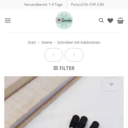
Zum
Versandbereit: 1-4 Tage
Porto (CH): CHF 3.90
Inhalt
springen
Start
/
Steine
/
Schreiber mit Edelsteinen
FILTER
Auf die
Wunschliste