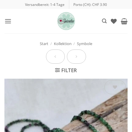
Zum
Versandbereit: 1-4 Tage
Porto (CH): CHF 3.90
Inhalt
springen
Start
/
Kollektion
/
Symbole
FILTER
Auf die
Wunschliste