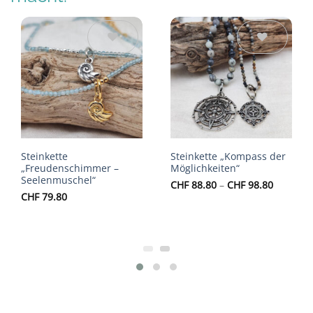
Auf die
Auf die
Wunschliste
Wunschliste
Steinkette
Steinkette „Kompass der
„Freudenschimmer –
Möglichkeiten“
Seelenmuschel“
Preisspa
CHF
88.80
–
CHF
98.80
CHF 88.
CHF
79.80
bis
CHF 98.