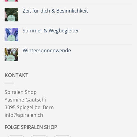
Kommentare
zu
Spätsommer
Zeit für dich & Besinnlichkeit
&
Kräuterkranz
Keine
Kommentare
zu
Zeit
Sommer & Wegbegleiter
für
dich
Keine
&
Kommentare
Besinnlichkeit
zu
Sommer
Wintersonnenwende
&
Wegbegleiter
Keine
Kommentare
zu
Wintersonnenwende
KONTAKT
Spiralen Shop
Yasmine Gautschi
3095 Spiegel bei Bern
info@spiralen.ch
FOLGE SPIRALEN SHOP