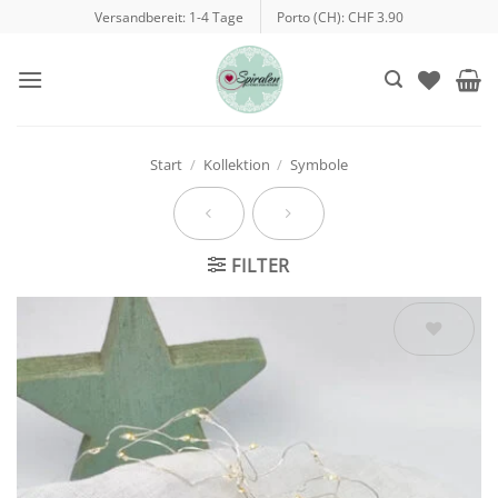
Zum
Versandbereit: 1-4 Tage
Porto (CH): CHF 3.90
Inhalt
springen
Start
/
Kollektion
/
Symbole
FILTER
Auf die
Wunschliste