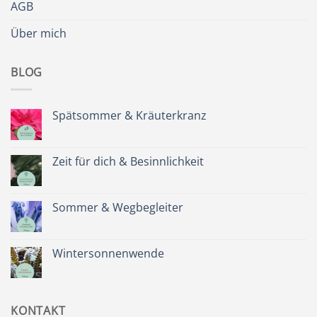
AGB
Über mich
BLOG
Spätsommer & Kräuterkranz
Keine
Kommentare
zu
Spätsommer
Zeit für dich & Besinnlichkeit
&
Kräuterkranz
Keine
Kommentare
zu
Zeit
Sommer & Wegbegleiter
für
dich
Keine
&
Kommentare
Besinnlichkeit
zu
Sommer
Wintersonnenwende
&
Wegbegleiter
Keine
Kommentare
zu
Wintersonnenwende
KONTAKT