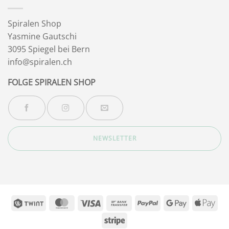
Spiralen Shop
Yasmine Gautschi
3095 Spiegel bei Bern
info@spiralen.ch
FOLGE SPIRALEN SHOP
NEWSLETTER
Twint
MasterCard
Visa
Bank
PayPal
Google
App
Transfer
Pay
Pay
Stripe