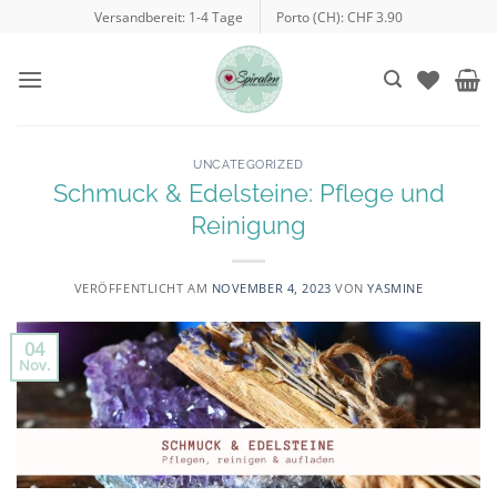
Zum
Versandbereit: 1-4 Tage
Porto (CH): CHF 3.90
Inhalt
springen
UNCATEGORIZED
Schmuck & Edelsteine: Pflege und
Reinigung
VERÖFFENTLICHT AM
NOVEMBER 4, 2023
VON
YASMINE
04
Nov.