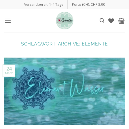
Zum
Versandbereit: 1-4 Tage
Porto (CH): CHF 3.90
Inhalt
springen
SCHLAGWORT-ARCHIVE:
ELEMENTE
24
März