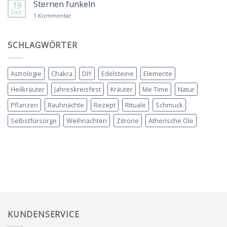
Sternen funkeln
19
Wintersonnenwende
Dez.
zu
1 Kommentar
Sternen
funkeln
SCHLAGWÖRTER
Astrologie
Chakra
DIY
Edelsteine
Elemente
Heilkräuter
Jahreskreisfest
Kräuter
Me Time
Natur
Pflanzen
Rauhnächte
Rezept
Rituale
Schmuck
Selbstfürsorge
Weihnachten
Zitrone
Ätherische Öle
KUNDENSERVICE