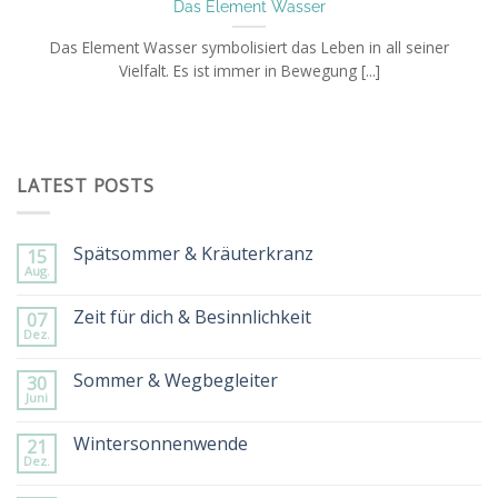
Das Element Wasser
Das Element Wasser symbolisiert das Leben in all seiner
Vielfalt. Es ist immer in Bewegung [...]
LATEST POSTS
Spätsommer & Kräuterkranz
15
Aug.
Keine
Kommentare
zu
Zeit für dich & Besinnlichkeit
07
Spätsommer
Dez.
&
Keine
Kräuterkranz
Kommentare
zu
Sommer & Wegbegleiter
30
Zeit
Juni
für
Keine
dich
Kommentare
&
zu
Wintersonnenwende
Besinnlichkeit
21
Sommer
Dez.
&
Keine
Wegbegleiter
Kommentare
zu