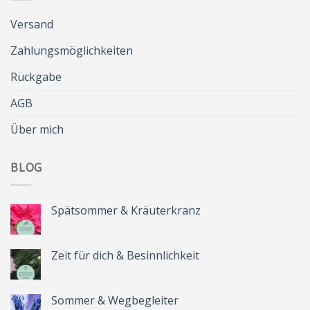
Versand
Zahlungsmöglichkeiten
Rückgabe
AGB
Über mich
BLOG
Spätsommer & Kräuterkranz
Keine
Kommentare
zu
Spätsommer
Zeit für dich & Besinnlichkeit
&
Kräuterkranz
Keine
Kommentare
zu
Zeit
Sommer & Wegbegleiter
für