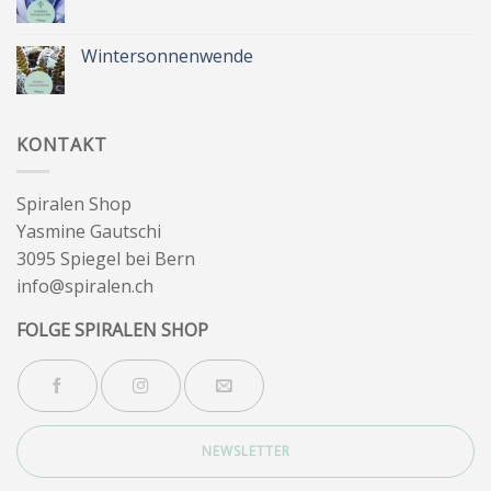
dich
Keine
&
Kommentare
Besinnlichkeit
zu
Sommer
Wintersonnenwende
&
Wegbegleiter
Keine
Kommentare
zu
Wintersonnenwende
KONTAKT
Spiralen Shop
Yasmine Gautschi
3095 Spiegel bei Bern
info@spiralen.ch
FOLGE SPIRALEN SHOP
NEWSLETTER