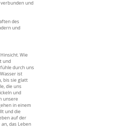
t verbunden und
aften des
ändern und
Hinsicht. Wie
t und
efühle durch uns
Wasser ist
 bis sie glatt
e, die uns
ickeln und
n unsere
gehen in einem
lt und die
eben auf der
u an, das Leben