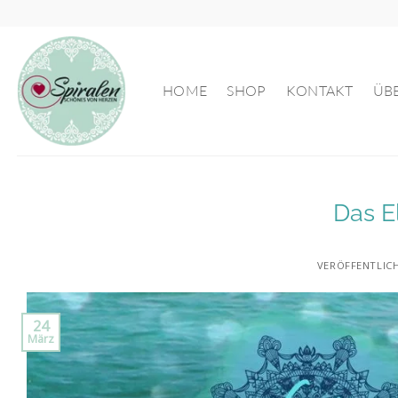
Zum
Inhalt
springen
HOME
SHOP
KONTAKT
ÜB
Das E
VERÖFFENTLIC
24
März