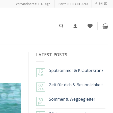
Versandbereit: 1-4 Tage
Porto (CH): CHF 3.90
LATEST POSTS
Spätsommer & Kräuterkranz
15
Aug.
Keine
Kommentare
zu
Zeit für dich & Besinnlichkeit
07
Spätsommer
Dez.
&
Keine
Kräuterkranz
Kommentare
zu
Sommer & Wegbegleiter
30
Zeit
Juni
für
Keine
dich
Kommentare
&
zu
Besinnlichkeit