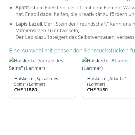
Apatit
ist ein Edelstein, der oft mit dem Element Was
hat. Er soll dabei helfen, die Kreativität zu fördern 
Lapis Lazuli.
Der „Stein der Freundschaft“ kann uns 
Mitmenschen zu entwickeln,
Der Lapislazuli steigert das Selbstvertrauen, verbess
Eine Auswahl mit passenden Schmuckstücken für
Halskette „Spirale des
Halskette „Atlantis“
Auf die
Auf
Wunschliste
Wunsc
Seins“ (Larimar)
(Larimar)
CHF
118.80
CHF
74.80