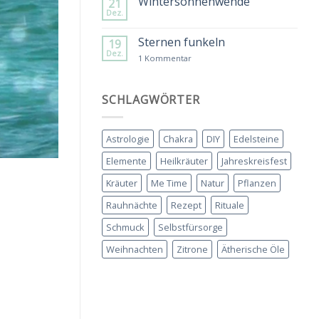
Wintersonnenwende
21
Sommer
Dez.
&
Keine
Wegbegleiter
Kommentare
zu
Sternen funkeln
19
Wintersonnenwende
Dez.
zu
1 Kommentar
Sternen
funkeln
SCHLAGWÖRTER
Astrologie
Chakra
DIY
Edelsteine
Elemente
Heilkräuter
Jahreskreisfest
Kräuter
Me Time
Natur
Pflanzen
Rauhnächte
Rezept
Rituale
Schmuck
Selbstfürsorge
Weihnachten
Zitrone
Ätherische Öle