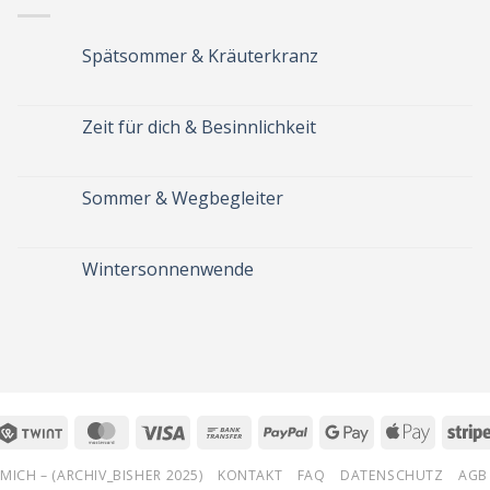
Spätsommer & Kräuterkranz
Keine
Kommentare
zu
Spätsommer
Zeit für dich & Besinnlichkeit
&
Kräuterkranz
Keine
Kommentare
zu
Zeit
Sommer & Wegbegleiter
für
dich
Keine
&
Kommentare
Besinnlichkeit
zu
Sommer
Wintersonnenwende
&
Wegbegleiter
Keine
Kommentare
zu
Wintersonnenwende
Twint
MasterCard
Visa
Bank
PayPal
Google
Apple
Transfer
Pay
Pay
MICH – (ARCHIV_BISHER 2025)
KONTAKT
FAQ
DATENSCHUTZ
AGB