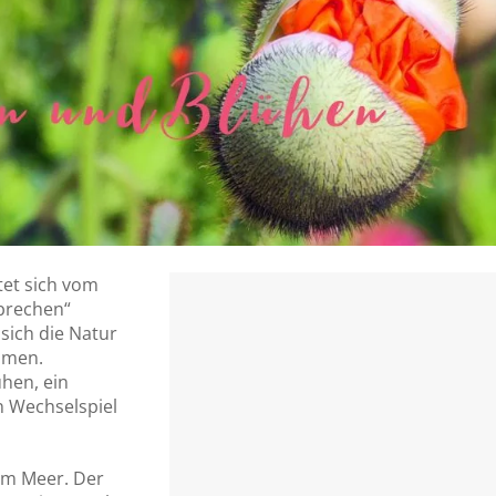
tet sich vom
hbrechen“
 sich die Natur
mmen.
ühen, ein
n Wechselspiel
 am Meer. Der