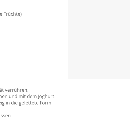
e Früchte)
ät verrühren.
chen und mit dem Joghurt
g in die gefettete Form
essen.