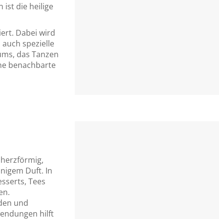
 ist die heilige
iert. Dabei wird
 auch spezielle
aums, das Tanzen
ne benachbarte
 herzförmig,
onigem Duft. In
esserts, Tees
en.
nden und
endungen hilft