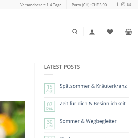
Versandbereit: 1-4 Tage
Porto (CH): CHF 3.90
LATEST POSTS
Spätsommer & Kräuterkranz
15
Aug.
Keine
Kommentare
zu
Zeit für dich & Besinnlichkeit
07
Spätsommer
Dez.
&
Keine
Kräuterkranz
Kommentare
zu
Sommer & Wegbegleiter
30
Zeit
Juni
für
Keine
dich
Kommentare
&
zu
Besinnlichkeit