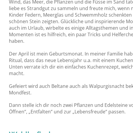
Wind, das Meer, die Pflanzen und die Füsse im Sand tate
liebe es Strandgut zu sammeln und freute mich, wenn 
Kinder Federn, Meerglas und Schwemmholz schenkten 
schönen Stein zeigten. Glückliche und inspirierende M
auch im Urlaub, wirbelte es einige Alltagsthemen und i
Momenten ist es hilfreich, ein paar Tricks und Helferch
haben.
Der April ist mein Geburtsmonat. In meiner Familie hab
Ritual, dass das neue Lebensjahr u.a. mit einem Kuchen 
Unten verrate ich dir ein einfaches Kuchenrezept, welc
macht.
Gefeiert wird auch Beltane auch als Walpurgisnacht bek
Mondfest.
Dann stelle ich dir noch zwei Pflanzen und Edelsteine v
Öffnen“, „Entfalten“ und zur „Lebensfreude“ passen.