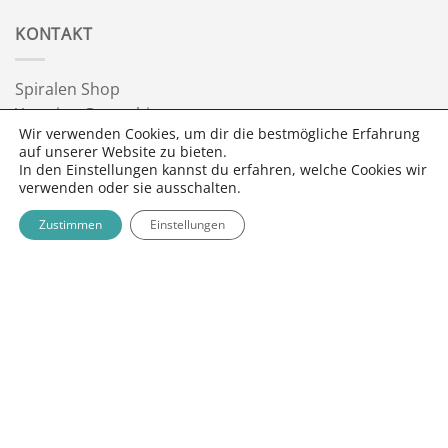
Wintersonnenwende
KONTAKT
Spiralen Shop
Yasmine Gautschi
Wir verwenden Cookies, um dir die bestmögliche Erfahrung
3095 Spiegel bei Bern
auf unserer Website zu bieten.
info@spiralen.ch
In den Einstellungen kannst du erfahren, welche Cookies wir
verwenden oder sie ausschalten.
FOLGE SPIRALEN SHOP
Zustimmen
Einstellungen
NEWSLETTER
Twint
MasterCard
Visa
Bank
PayPal
Google
App