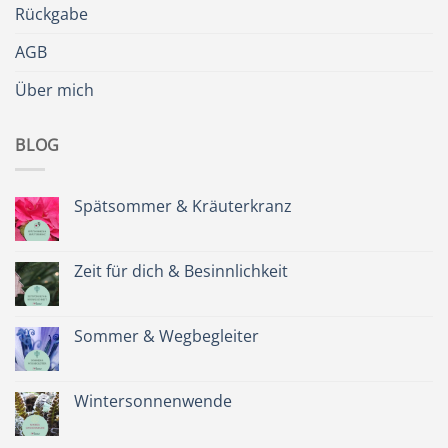
Rückgabe
AGB
Über mich
BLOG
Spätsommer & Kräuterkranz
Keine
Kommentare
zu
Spätsommer
Zeit für dich & Besinnlichkeit
&
Kräuterkranz
Keine
Kommentare
zu
Zeit
Sommer & Wegbegleiter
für
dich
Keine
&
Kommentare
Besinnlichkeit
zu
Sommer
Wintersonnenwende
&
Wegbegleiter
Keine
Kommentare
zu