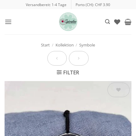
Zum
Versandbereit: 1-4 Tage
Porto (CH): CHF 3.90
Inhalt
springen
Start
/
Kollektion
/
Symbole
FILTER
Auf die
Wunschliste