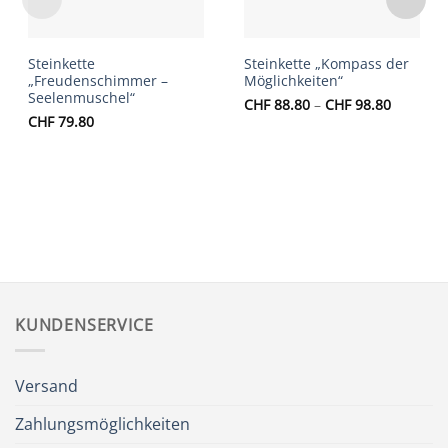
Steinkette
Steinkette „Kompass der
„Freudenschimmer –
Möglichkeiten“
Seelenmuschel“
Preisspa
CHF
88.80
–
CHF
98.80
CHF 88.
CHF
79.80
bis
CHF 98.
KUNDENSERVICE
Versand
Zahlungsmöglichkeiten